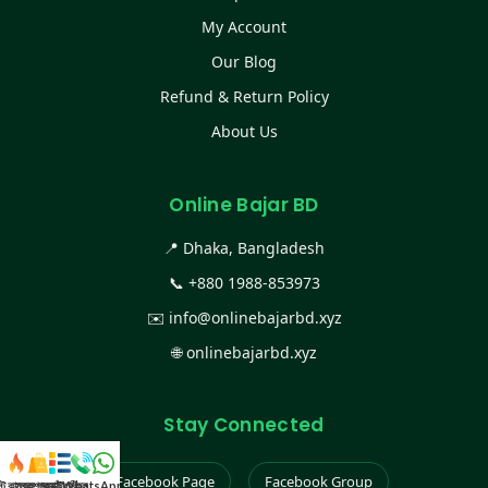
My Account
Our Blog
Refund & Return Policy
About Us
Online Bajar BD
📍 Dhaka, Bangladesh
📞
+880 1988-853973
✉️
info@onlinebajarbd.xyz
🌐
onlinebajarbd.xyz
Stay Connected
Facebook Page
Facebook Group
স্ট কালেকশন
সকল প্রডাক্ট
ক্যাটাগরি
WhatsApp করুন
কল