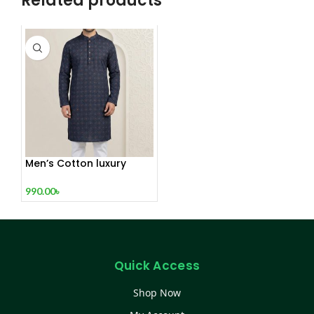
Related products
Men’s Cotton luxury
Punjabi c.12914
990.00
৳
Quick Access
Shop Now