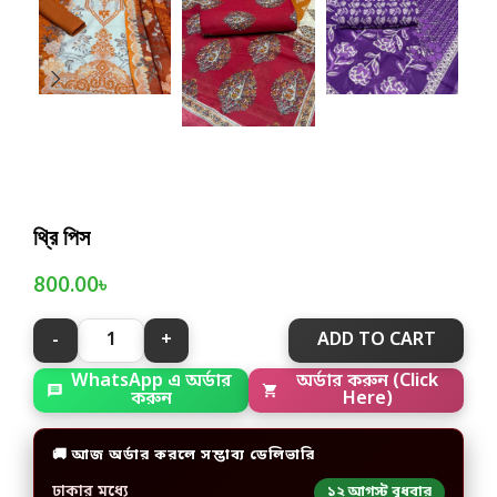
থ্রি পিস
800.00
৳
ADD TO CART
WhatsApp এ অর্ডার
অর্ডার করুন (Click
করুন
Here)
🚚 আজ অর্ডার করলে সম্ভাব্য ডেলিভারি
ঢাকার মধ্যে
১২ আগস্ট বুধবার