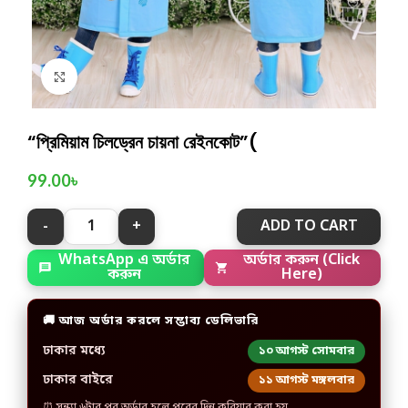
Click to enlarge
“প্রিমিয়াম চিলড্রেন চায়না রেইনকোট”(
99.00
৳
ADD TO CART
WhatsApp এ অর্ডার
অর্ডার করুন (Click
করুন
Here)
🚚 আজ অর্ডার করলে সম্ভাব্য ডেলিভারি
ঢাকার মধ্যে
১০ আগস্ট সোমবার
ঢাকার বাইরে
১১ আগস্ট মঙ্গলবার