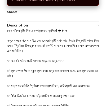
⏰ সন্ধ্যা ৬টার পর অর্ডার হলে পরের দিন কুরিয়ার করা হয়
Share:
Description
সোনামণিদের বৃষ্টির দিন হোক আনন্দময় ও সুরক্ষিত! 🌧️👧👦
স্কুলে যাওয়ার পথে বা বাইরে বের হলে হঠাৎ বৃষ্টি? এখন আর চিন্তার কিছু নেই! আমরা নিয়ে
এলাম “প্রিমিয়াম চিলড্রেন চায়না রেইনকোট”, যা আপনার সোনামণিকে রাখবে একদম শুকনো
এবং স্টাইলিশ।
✨ কেন এই রেইনকোটটি আপনার সন্তানের জন্য সেরা?
✅ ব্যাগ স্পেস: পিছনে স্কুল ব্যাগ রাখার জন্য আলাদা জায়গা আছে, ফলে ব্যাগ ভেজার ভয়
নেই।
✅ উন্নত কোয়ালিটি: প্রিমিয়াম চায়না ম্যাটেরিয়াল, যা দীর্ঘস্থায়ী এবং আরামদায়ক।
✅ কিউট ডিজাইন: চমৎকার কার্টুন মোটিফ যা বাচ্চারা খুব পছন্দ করবে।
✅ নিরাপত্তা: মাথায় বড় হুডি এবং মজবুত বোতামের ফিনিশিং।