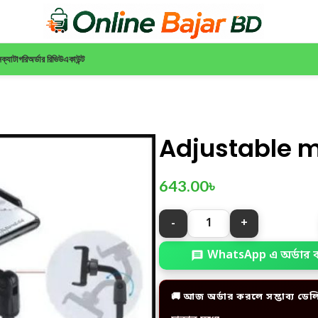
ন
ক্যাটাগরি
অর্ডার রিভিউ
একাউন্ট
Adjustable m
643.00
৳
WhatsApp এ অর্ডার 
🚚 আজ অর্ডার করলে সম্ভাব্য ডেল