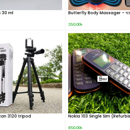
S 30 ml
Butterfly Body Massager – ঘরে ব
শিথিলকরণ ও রিল্যাক্সেশন! 🦋
350.00
৳
tan 3120 tripod
Nokia 103 Single Sim (Refurbi
850.00
৳