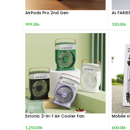
AirPods Pro 2nd Gen
AL FARIE
999.00
৳
330.00
৳
Extonic 3-in-1 Air Cooler Fan
Mobile s
1,250.00
৳
600.00
৳