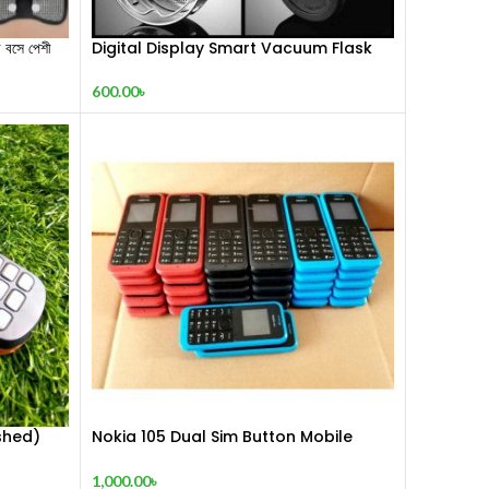
সে পেশী
Digital Display Smart Vacuum Flask
600.00
৳
shed)
Nokia 105 Dual Sim Button Mobile
(2015)
1,000.00
৳