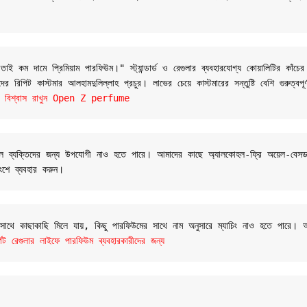
 কম দামে প্রিমিয়াম পারফিউম।" স্ট্যান্ডার্ড ও রেগুলার ব্যবহারযোগ্য কোয়ালিটির কাঁচের
 রিপিট কাস্টমার আলহামদুলিল্লাহ প্রচুর। লাভের চেয়ে কাস্টমারের সন্তুষ্টি বেশি গুরুত্বপূ
যান্ডে বিশ্বাস রাখুন Open Z perfume
 সংবেদনশীল ব্যক্তিদের জন্য উপযোগী নাও হতে পারে। আমাদের কাছে অ্যালকোহল-ফ্রি অয়েল
ংশে ব্যবহার করুন।
র সাথে কাছাকাছি মিলে যায়, কিছু পারফিউমের সাথে নাম অনুসারে ম্যাচিং নাও হতে পারে।
রেগুলার লাইফে পারফিউম ব্যবহারকারীদের জন্য