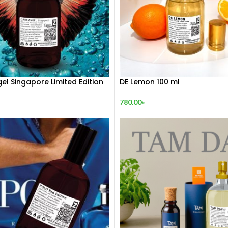
el Singapore Limited Edition
DE Lemon 100 ml
 100 mL
780.00
৳