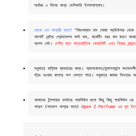
সর্বোচ্চ ৩ দিনের মধ্যে ডেলিভারি ইনশাআল্লাহ।
কেনো এত সাশ্রয়ী দামে?
 "মিডলম্যান বাদ সোজা প্রডিউসার থেকে তাই
সাপোর্ট সেন্টার প্রোডাকশন কস্ট কম, মার্কেটিং খরচ কম কারণ আমাদের
আপস নেই। 
দেশীয় মানে আন্তর্জাতিক কোয়ালিটি এখন নিজের ব্র্
শুধুমাত্র বাহ্যিক ব্যবহারের জন্য। অ্যালকোহল/ফ্র্যাগন্যান্সে
স্ট্রং হওয়ায় কাপড়ে দাগ ফেলতে পারে। শুধুমাত্র জামার ভিতরের অ
আমাদের ইন্সপায়ার ভার্সনের পারফিউম গুলো কিছু কিছু পারফিউম এ
পারেন (শতভাগ সাশ্রয় দামে) 
Open Z Perfume এর মূল টার্গেট 