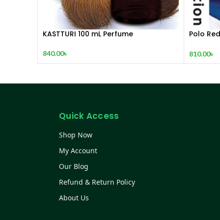
KASTTURI 100 mL Perfume
Polo Red
mL
840.00
৳
810.00
৳
Quick Access
Shop Now
My Account
Our Blog
Refund & Return Policy
About Us