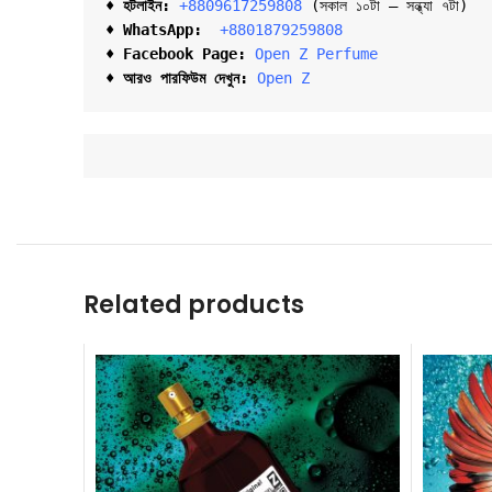
♦ হটলাইন:
+8809617259808 
(সকাল ১০টা – সন্ধ্যা ৭টা)  

♦ 
WhatsApp: 
 +8801879259808
♦ Facebook Page:
Open Z Perfume
♦ আরও পারফিউম দেখুন:
Open Z
Related products