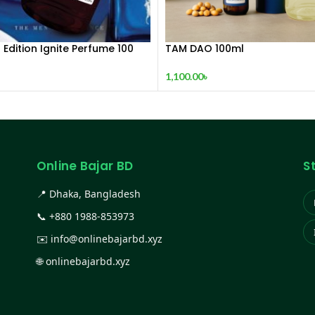
 Edition Ignite Perfume 100
TAM DAO 100ml
1,100.00
৳
Online Bajar BD
S
📍 Dhaka, Bangladesh
📞
+880 1988-853973
✉️
info@onlinebajarbd.xyz
🌐
onlinebajarbd.xyz