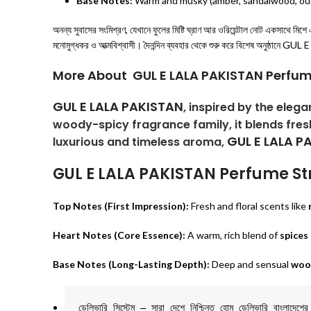
Base Notes:
Warm and musky (amber, sandalwood, oud,
অনন্য সুবাসের সংমিশ্রণ, যেখানে ফুলের মিষ্টি ঘ্রাণ আর ওরিয়েন্টাল নোট একসাথে 
মনোমুগ্ধকর ও আত্মবিশ্বাসী। দৈনন্দিন ব্যবহার থেকে শুরু করে বিশেষ অনুষ্ঠানে
More About GUL E LALA PAKISTAN Perfu
GUL E LALA PAKISTAN
, inspired by the elega
woody-spicy fragrance family, it blends fre
GUL E LALA 
luxurious and timeless aroma,
GUL E LALA PAKISTAN Perfume St
Top Notes (First Impression):
Fresh and floral scents like
Heart Notes (Core Essence):
A warm, rich blend of
spices
Base Notes (Long-Lasting Depth):
Deep and sensual
wood
ডেলিভারি সিস্টেম – সারা দেশে নিশ্চিন্ত হোম ডেলিভারি বাংলাদে