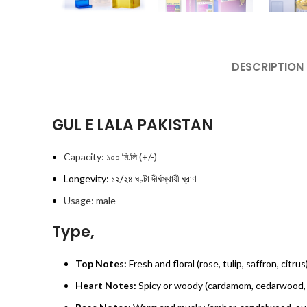
DESCRIPTION
GUL E LALA PAKISTAN
Capacity: ১০০ মি.লি (+/-)
Longevity: ১২/২৪ ঘণ্টা দীর্ঘস্থায়ী ঘ্রাণ
Usage: male
Type,
Top Notes:
Fresh and floral (rose, tulip, saffron, citrus
Heart Notes:
Spicy or woody (cardamom, cedarwood, 