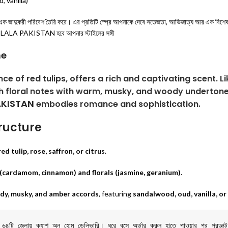
 vanilla)
মিশে এক জাদুকরী পরিবেশ তৈরি করে। এর প্রতিটি স্প্রে আপনাকে দেবে সতেজতা, আভিজাত্য আর এক বিশে
 GUL E LALA PAKISTAN হবে আপনার স্টাইলের সঙ্গী
me
nce of red tulips, offers a rich and captivating scent. Li
sh floral notes with warm, musky, and woody undertone
PAKISTAN
embodies romance and sophistication.
ructure
red tulip, rose, saffron, or citrus
.
 (cardamom, cinnamon) and florals (jasmine, geranium)
.
y, musky, and amber accords
, featuring
sandalwood, oud, vanilla, or
শের ৬৪টি জেলায় ক্যাশ অন হোম ডেলিভারি। ঘরে বসে অর্ডার করুন হাতে পাওয়ার পর প্রডাক্