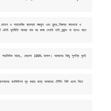
 বোতল ও প্যাকেজিং ব্যবস্থা মজবুত এবং সুন্দর,নিজস্ব কারখানা ও 
র্ণ এটাই মূলনীতি আমরা নাম নয় কাজ দেখাই তাই ব্র্যান্ড না হলেও মানে 
-বেসড পারফিউম আছে, যেগুলো 100% হালাল। আমাদের কিছু সুগন্ধি খুবই 
 আপনাদের কনফিউশন দূর করার জন্য আমাদের টেস্টিং কিট গুলো নিতে 