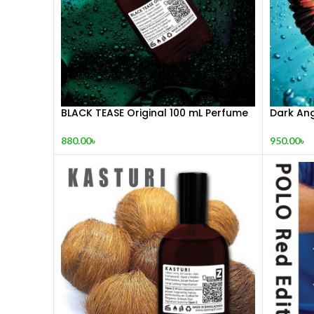
BLACK TEASE Original 100 mL Perfume
Dark Ang
Perfume
880.00
৳
950.00
৳