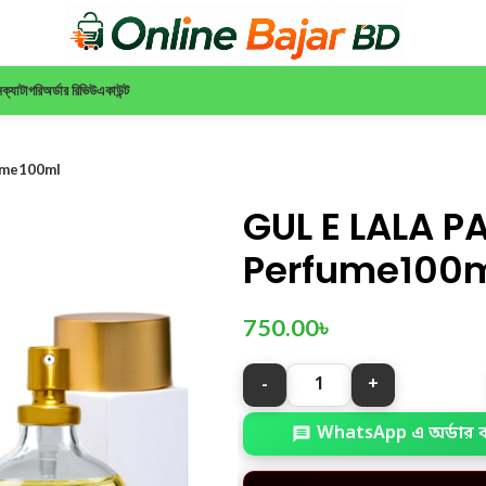
ন
ক্যাটাগরি
অর্ডার রিভিউ
একাউন্ট
ume100ml
GUL E LALA P
Perfume100
750.00
৳
WhatsApp এ অর্ডার 