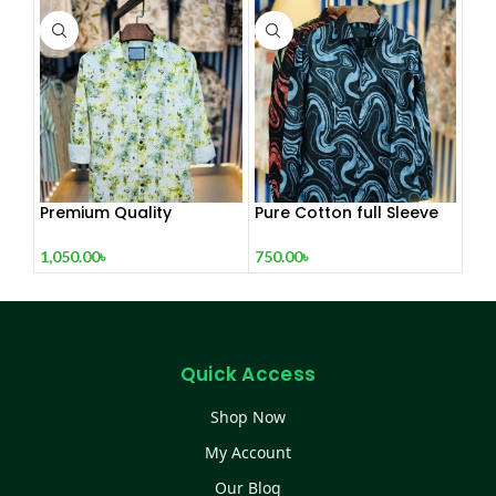
Premium Quality
Pure Cotton full Sleeve
Exclusive Shirt Collection
Check & Print Shirt for
Men’s
1,050.00
৳
750.00
৳
Quick Access
Shop Now
My Account
Our Blog