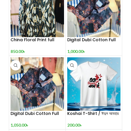
China Floral Print full
Digital Dubi Cotton Full
sleeve Shirt 2
sleeve Shirt
850.00
৳
1,000.00
৳
Digital Dubi Cotton Full
Koshai T-Shirt / ঈদুল আযহার
sleeve Shirt 1
কসাই টি-শার্ট
1,050.00
৳
200.00
৳