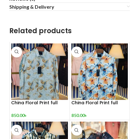
Shipping & Delivery
Related products
China Floral Print full
China Floral Print full
sleeve Shirt
sleeve Shirt 1
850.00
৳
850.00
৳