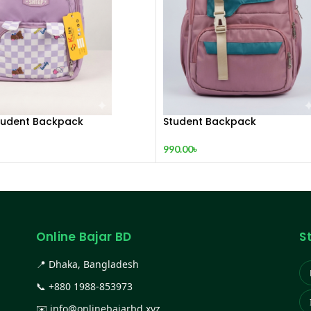
tudent Backpack
Student Backpack
990.00
৳
Online Bajar BD
S
📍 Dhaka, Bangladesh
📞
+880 1988-853973
✉️
info@onlinebajarbd.xyz