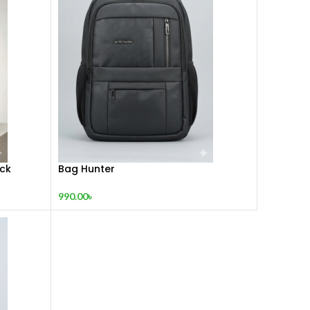
ck
Bag Hunter
990.00
৳