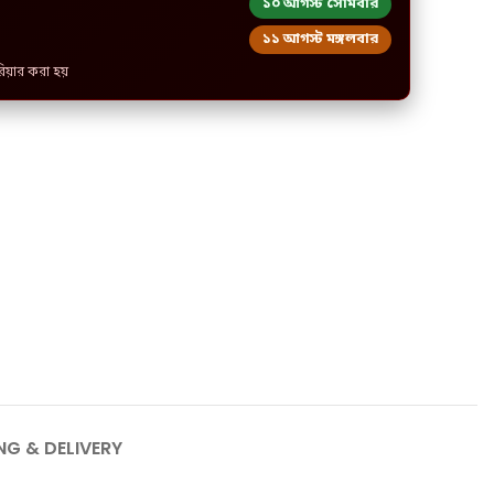
১০ আগস্ট সোমবার
১১ আগস্ট মঙ্গলবার
রিয়ার করা হয়
NG & DELIVERY