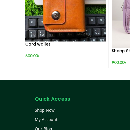
Card wallet
Sheep S
600.00
৳
900.00
৳
Quick Access
Shop Now
My Account
Our Blog