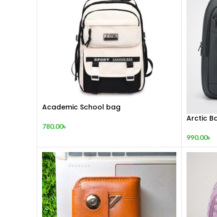
Academic School bag
Arctic 
780.00
৳
990.00
৳