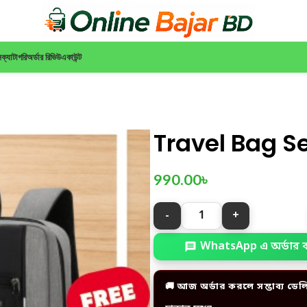
ন
ক্যাটাগরি
অর্ডার রিভিউ
একাউন্ট
Travel Bag Se
990.00
৳
WhatsApp এ অর্ডার 
🚚 আজ অর্ডার করলে সম্ভাব্য ডেল