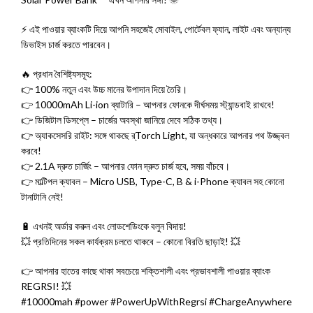
⚡ এই পাওয়ার ব্যাংকটি দিয়ে আপনি সহজেই মোবাইল, পোর্টেবল ফ্যান, লাইট এবং অন্যান্য
ডিভাইস চার্জ করতে পারবেন।
🔥 প্রধান বৈশিষ্ট্যসমূহ:
👉 100% নতুন এবং উচ্চ মানের উপাদান দিয়ে তৈরি।
👉 10000mAh Li-ion ব্যাটারি – আপনার ফোনকে দীর্ঘসময় স্ট্যান্ডবাই রাখবে!
👉 ডিজিটাল ডিসপ্লে – চার্জের অবস্থা জানিয়ে দেবে সঠিক তথ্য।
👉 অ্যাকসেসরি রাইট: সঙ্গে থাকছে র্Torch Light, যা অন্ধকারে আপনার পথ উজ্জ্বল
করবে!
👉 2.1A দ্রুত চার্জিং – আপনার ফোন দ্রুত চার্জ হবে, সময় বাঁচবে।
👉 মাল্টিপল ক্যাবল – Micro USB, Type-C, B & i-Phone ক্যাবল সহ কোনো
টানাটানি নেই!
🔋 এখনই অর্ডার করুন এবং লোডশেডিংকে বলুন বিদায়!
💥 প্রতিদিনের সকল কার্যক্রম চলতে থাকবে – কোনো বিরতি ছাড়াই! 💥
👉 আপনার হাতের কাছে থাকা সবচেয়ে শক্তিশালী এবং প্রভাবশালী পাওয়ার ব্যাংক
REGRSI! 💥
#10000mah #power #PowerUpWithRegrsi #ChargeAnywhere