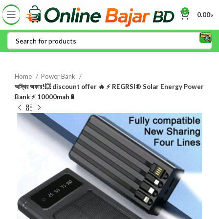
0
0.00
৳
Home
Power Bank
অস্থির অফার!💥 discount offer 🔥 ⚡ REGRSI® Solar Energy Power
Bank ⚡ 10000mah🔋