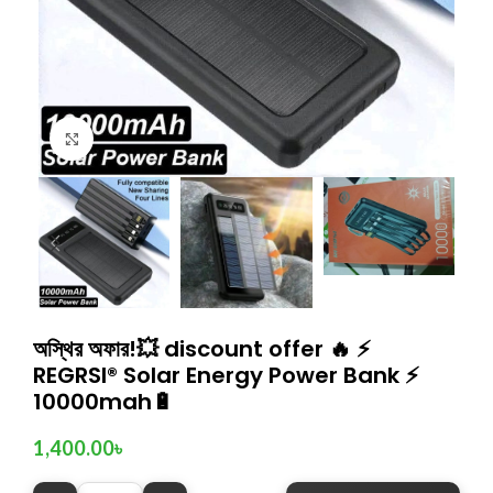
Click to enlarge
অস্থির অফার!💥 discount offer 🔥 ⚡
REGRSI® Solar Energy Power Bank ⚡
10000mah🔋
1,400.00
৳