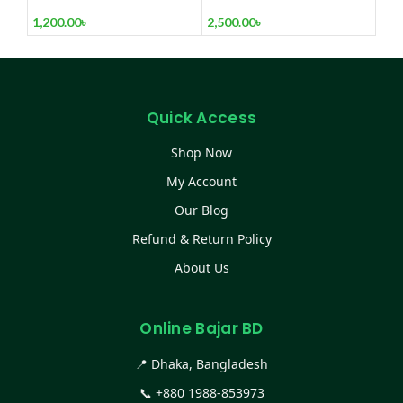
20000mAh
fast charging support
with stylish premium
1,200.00
৳
2,500.00
৳
look & design –
VDENMENV DP 10
Quick Access
Shop Now
My Account
Our Blog
Refund & Return Policy
About Us
Online Bajar BD
📍 Dhaka, Bangladesh
📞
+880 1988-853973