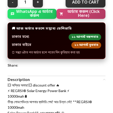
ADD TO CART
WhatsApp এ অর্ডার
অর্ডার করুন (Click
করুন
Here)
🚚 আজ অর্ডার করলে সম্ভাব্য ডেলিভারি
ঢাকার মধ্যে
১১ আগস্ট মঙ্গলবার
ঢাকার বাইরে
১২ আগস্ট বুধবার
⏰ সন্ধ্যা ৬টার পর অর্ডার হলে পরের দিন কুরিয়ার করা হয়
Share:
Description
💥 অস্থির অফার!💥 discount offer 🔥
⚡ REGRSI® Solar Energy Power Bank ⚡
10000mah🔋
তীব্র লোডশেডিংয়ে আপনার ব্যাটারি শেষ? আর চিন্তা নেই! **REGRSI®
10000mah
Solar Power Bank** এখন আপনার সঙ্গী! 🌞