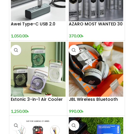
Awei Type-C USB 2.0
AZARO MOST WANTED 30
Docking Station
mL
1,050.00
৳
370.00
৳
Extonic 3-in-1 Air Cooler
JBL Wireless Bluetooth
Fan
Headphone
1,250.00
৳
990.00
৳