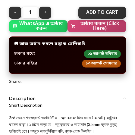
ADD TO CART
অর্ডার করুন (Click
WhatsApp এ অর্ডার
Here)
করুন
🚚 আজ অর্ডার করলে সম্ভাব্য ডেলিভারি
ঢাকার মধ্যে
০৯ আগস্ট রবিবার
ঢাকার বাইরে
১০ আগস্ট সোমবার
Share:
Description
Short Description
3rd জেনারেশন ওয়্যার্ড সেলফি স্টিক – অক্স ক্যাবল দিয়ে সরাসরি কানেক্ট। ব্লুটুথের
ঝামেলা ছাড়া। ১ মিটার লম্বা হয়। অ্যান্ড্রয়েড ও আইফোন (3.5mm জ্যাক যুক্ত)
দুটোতেই চলে। মজবুত অ্যালুমিনিয়াম বডি, ব্ল্যাক-গোল্ড ডিজাইন।