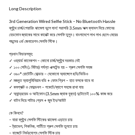
Long Description
3rd Generation Wired Selfie Stick – No Bluetooth Hassle
ব্লুটুথ চার্জ/পেয়ারিং ঝামেলা ভুলে যান! সরাসরি 3.5mm অক্স ক্যাবল দিয়ে ফোনের
হেডফোন জ্যাকের সাথে কানেক্ট করে সেলফি তুলুন। বাংলাদেশে লাখ লাখ ছেলে-মেয়ের
পছন্দের ৩র্ড জেনারেশন সেলফি স্টিক।
প্রধান ফিচারসমূহ:
✓ ওয়্যার্ড কানেকশন – কোনো চার্জ/ব্লুটুথ দরকার নেই
✓ ১০০ সেমি (১ মিটার) পর্যন্ত এক্সটেন্ড হয় – গ্রুপ সেলফি সহজ
✓ ৩৬০° রোটেটিং হোল্ডার – যেকোনো অ্যাঙ্গেলে ছবি/ভিডিও
✓ মজবুত অ্যালুমিনিয়াম বডি + ফোম গ্রিপ – হাত ফসকে যাবে না
✓ কমপ্যাক্ট ও ফোল্ডেবল – পকেটে/ব্যাগে সহজে রাখা যায়
✓ অ্যান্ড্রয়েড ও আইফোন (3.5mm জ্যাক যুক্ত) দুটোতেই ১০০% কাজ করে
✓ বাটন দিয়ে শাটার প্রেস + জুম ইন/আউট
কে কিনবে?
– যারা ব্লুটুথ সেলফি স্টিকের ঝামেলা এড়াতে চায়
– ট্রাভেল, পিকনিক, পার্টিতে গ্রুপ সেলফি তুলতে চায়
– বাজেটে নির্ভরযোগ্য সেলফি স্টিক চায়