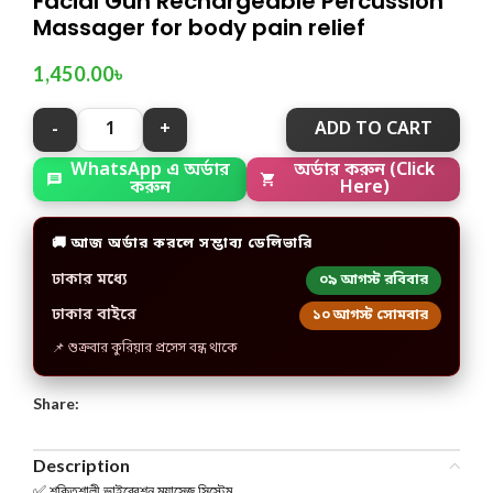
Facial Gun Rechargeable Percussion
Massager for body pain relief
1,450.00
৳
ADD TO CART
WhatsApp এ অর্ডার
অর্ডার করুন (Click
করুন
Here)
🚚 আজ অর্ডার করলে সম্ভাব্য ডেলিভারি
ঢাকার মধ্যে
০৯ আগস্ট রবিবার
ঢাকার বাইরে
১০ আগস্ট সোমবার
📌 শুক্রবার কুরিয়ার প্রসেস বন্ধ থাকে
Share:
Description
✅ শক্তিশালী ভাইব্রেশন ম্যাসেজ সিস্টেম