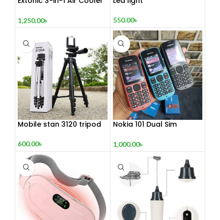
Extonic 3-in-1 Air Cooler
Led light
Fan
550.00
৳
1,250.00
৳
Mobile stan 3120 tripod
Nokia 101 Dual Sim
(Refurbished)
600.00
৳
1,000.00
৳