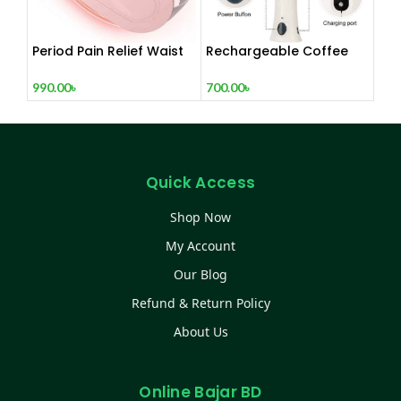
Period Pain Relief Waist
Rechargeable Coffee
Belt Heating Pad Device
Mixer, Egg Beater & Milk
Foamer.
990.00
৳
700.00
৳
Quick Access
Shop Now
My Account
Our Blog
Refund & Return Policy
About Us
Online Bajar BD