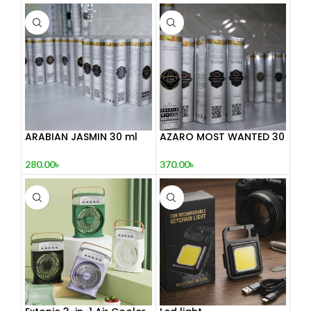
ARABIAN JASMIN 30 ml
AZARO MOST WANTED 30
mL
280.00
৳
370.00
৳