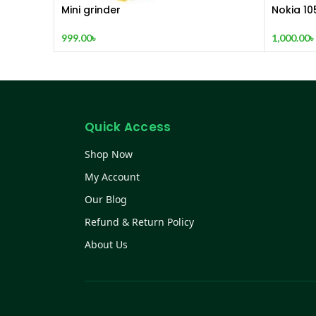
Mini grinder
Nokia 10
(2015)
999.00
৳
1,000.00
৳
Quick Access
Shop Now
My Account
Our Blog
Refund & Return Policy
About Us