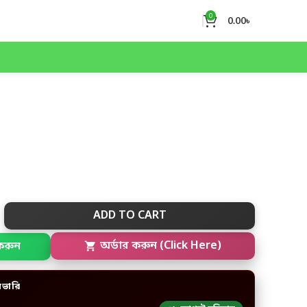
0
0.00
৳
ADD TO CART
করুন
অর্ডার করুন (Click Here)
িভারি