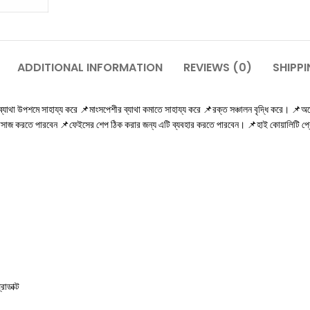
ADDITIONAL INFORMATION
REVIEWS (0)
SHIPPI
াথা উপশমে সাহায্য করে 📌মাংসপেশীর ব্যাথা কমাতে সাহায্য করে 📌রক্ত সঞ্চালন বৃদ্ধি করে। 📌অন
্যাসাজ করতে পারবেন 📌ফেইসের শেপ ঠিক করার জন্য এটি ব্যবহার করতে পারবেন। 📌হাই কোয়ালিটি প
োডাক্ট