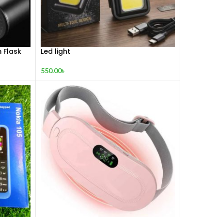
 Flask
Led light
550.00
৳