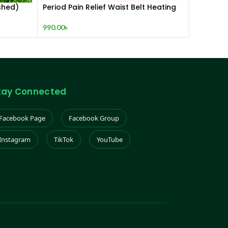
shed)
Period Pain Relief Waist Belt Heating
Pad Device
990.00
৳
tay Connected
Facebook Page
Facebook Group
Instagram
TikTok
YouTube