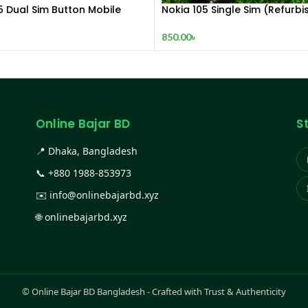
5 Dual Sim Button Mobile
Nokia 105 Single Sim (Refurbi
850.00
৳
Online Bajar BD
S
📍 Dhaka, Bangladesh
📞
+880 1988-853973
✉️
info@onlinebajarbd.xyz
🌐
onlinebajarbd.xyz
©
Online Bajar BD Bangladesh - Crafted with Trust & Authenticity