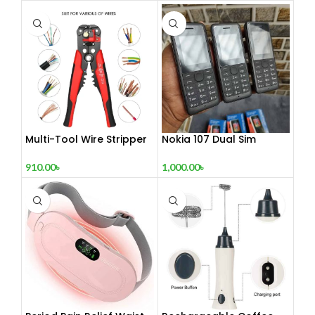
Multi-Tool Wire Stripper
Nokia 107 Dual Sim
(Refurbished)
910.00
৳
1,000.00
৳