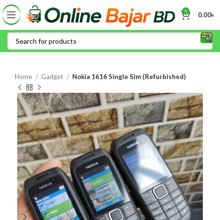
0
0.00
৳
Home
Gadget
Nokia 1616 Single Sim (Refurbished)