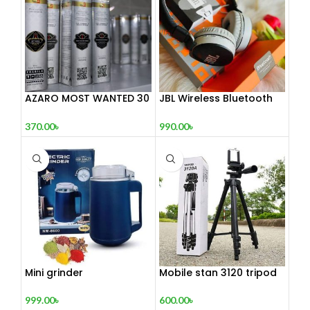
AZARO MOST WANTED 30
JBL Wireless Bluetooth
mL
Headphone
370.00
৳
990.00
৳
Mini grinder
Mobile stan 3120 tripod
999.00
৳
600.00
৳