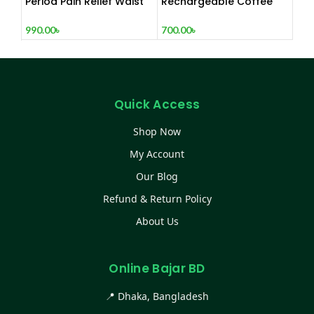
Period Pain Relief Waist
Rechargeable Coffee
Belt Heating Pad Device
Mixer, Egg Beater & Milk
Foamer.
990.00
৳
700.00
৳
Quick Access
Shop Now
My Account
Our Blog
Refund & Return Policy
About Us
Online Bajar BD
📍 Dhaka, Bangladesh