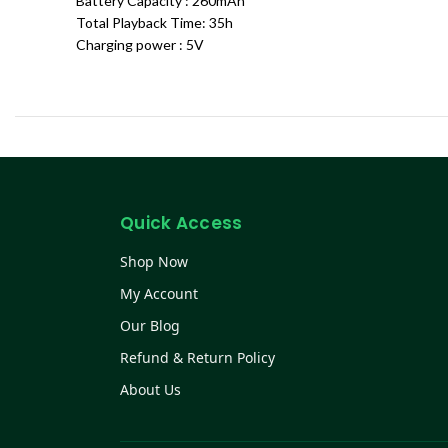
Battery Capacity : 260mAh
Total Playback Time: 35h
Charging power : 5V
Quick Access
Shop Now
My Account
Our Blog
Refund & Return Policy
About Us