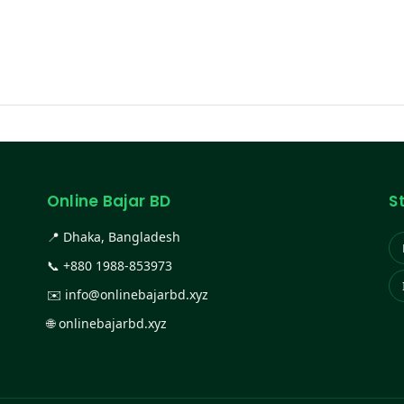
Online Bajar BD
S
📍 Dhaka, Bangladesh
📞
+880 1988-853973
✉️
info@onlinebajarbd.xyz
🌐
onlinebajarbd.xyz