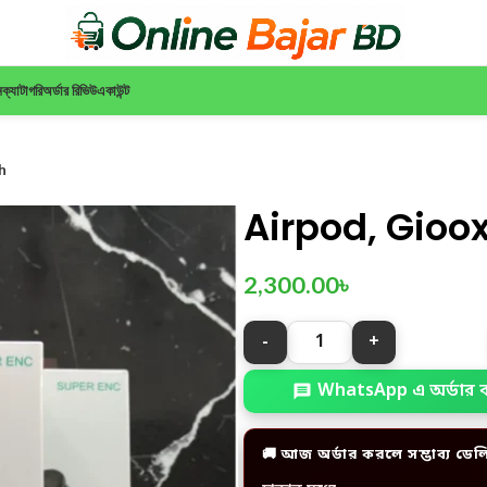
ন
ক্যাটাগরি
অর্ডার রিভিউ
একাউন্ট
h
Airpod, Gioo
2,300.00
৳
WhatsApp এ অর্ডার 
🚚 আজ অর্ডার করলে সম্ভাব্য ডেল