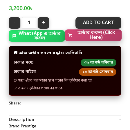
3,200.00
৳
ADD TO CART
অর্ডার করুন (Click
WhatsApp এ অর্ডার
Here)
করুন
🚚 আজ অর্ডার করলে সম্ভাব্য ডেলিভারি
ঢাকার মধ্যে
০৯ আগস্ট রবিবার
ঢাকার বাইরে
১০ আগস্ট সোমবার
⏰ সন্ধ্যা ৬টার পর অর্ডার হলে পরের দিন কুরিয়ার করা হয়
📌 শুক্রবার কুরিয়ার প্রসেস বন্ধ থাকে
Share:
Description
Brand:Prestige