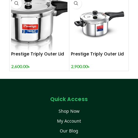
(5.5 LTR) 1500w
Prestige Triply Outer Lid
Prestige Triply Outer Lid
Induction Compatible
Induction Compatible
Pressure Cooker
Pressure Cooker
2,600.00
৳
2,900.00
৳
|Stainless Steel| Deep Lid
|Stainless Steel| Deep Lid
Spillage Control | Even
Spillage Control | Even
heat distribution- 3 Ltrs
heat distribution- 5 Ltrs
Quick Access
Shop Now
My Account
Our Blog