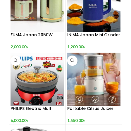
FUMA Japan 2050W
INIMA Japan Mini Grinder
Grinding Machine
– কফি/মসলা/বাদাম গ্রাইন্ডিং এখন
আরও সহজ!
2,000.00
৳
1,200.00
৳
PHILIPS Electric Multi
Portable Citrus Juicer
Curry Cooker 3 Pot
Machine
Removable non-stick
6,000.00
৳
1,550.00
৳
pan, Automatic cooking
and warming system