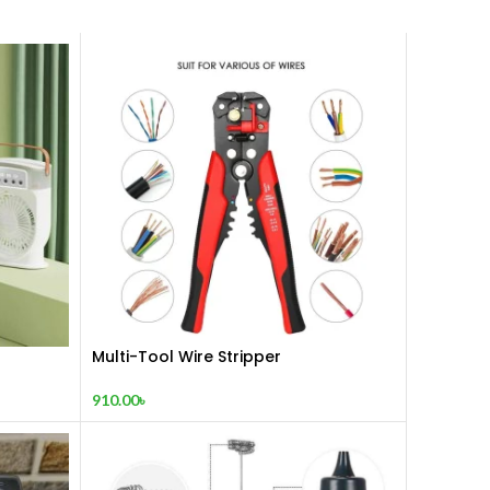
Multi-Tool Wire Stripper
910.00
৳