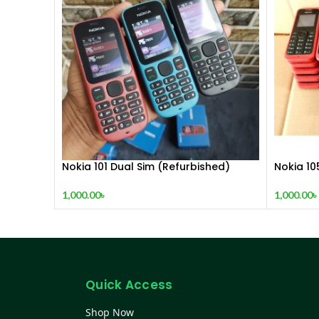
Nokia 101 Dual Sim (Refurbished)
Nokia 10
(2015)
1,000.00
৳
1,000.00
৳
Quick Access
Shop Now