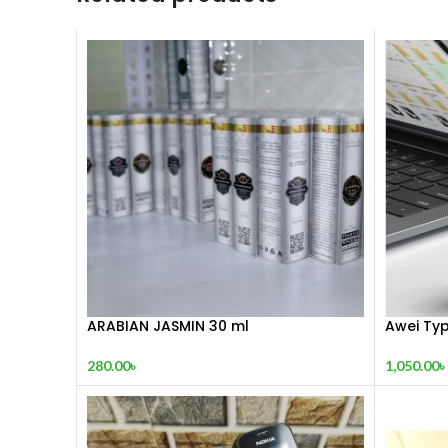
ARABIAN JASMIN 30 ml
Awei Typ
280.00
৳
1,050.00
৳