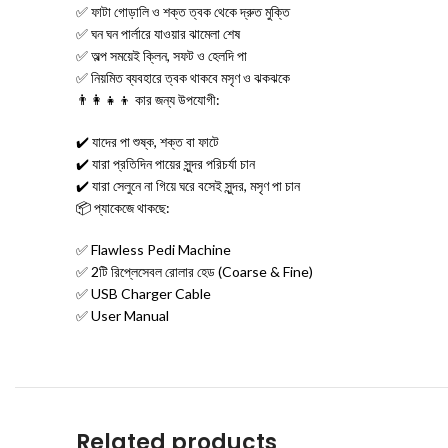
✅ ফাটা গোড়ালি ও শক্ত ত্বক থেকে দ্রুত মুক্তি
✅ ঘন ঘন পার্লারে যাওয়ার ঝামেলা শেষ
✅ অল্প সময়েই ক্লিন, সফট ও হেলদি পা
✅ নিয়মিত ব্যবহারে ত্বক থাকবে মসৃণ ও ঝকঝকে
👨‍👩‍👧‍👦 কার জন্য উপযোগী:
✔️ যাদের পা শুষ্ক, শক্ত বা ফাটে
✔️ যারা প্রতিদিন পায়ের সুন্দর পরিচর্যা চান
✔️ যারা সেলুনে না গিয়ে ঘরে বসেই সুন্দর, মসৃণ পা চান
📦 প্যাকেজে থাকছে:
✅ Flawless Pedi Machine
✅ 2টি রিপ্লেসেবল রোলার হেড (Coarse & Fine)
✅ USB Charger Cable
✅ User Manual
Related products