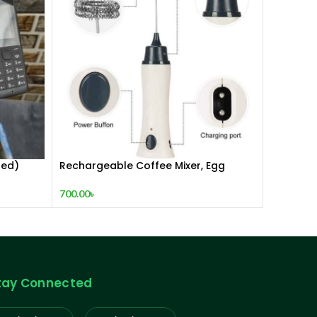
hed)
Rechargeable Coffee Mixer, Egg
Beater & Milk Foamer.
700.00
৳
tay Connected