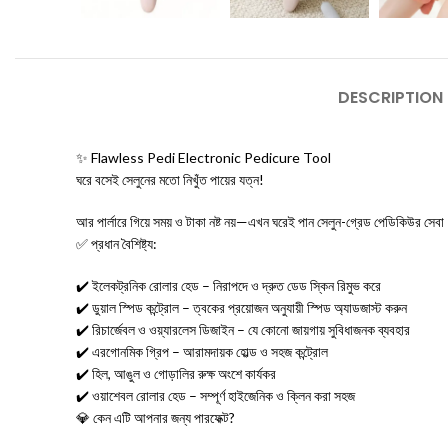
DESCRIPTION
✨ Flawless Pedi Electronic Pedicure Tool
ঘরে বসেই সেলুনের মতো নিখুঁত পায়ের যত্ন!
আর পার্লারে গিয়ে সময় ও টাকা নষ্ট নয়—এখন ঘরেই পান সেলুন-গ্রেড পেডিকিউর স
✅ প্রধান বৈশিষ্ট্য:
✔️ ইলেকট্রনিক রোলার হেড – নিরাপদে ও দ্রুত ডেড স্কিন রিমুভ করে
✔️ ডুয়াল স্পিড কন্ট্রোল – ত্বকের প্রয়োজন অনুযায়ী স্পিড অ্যাডজাস্ট করুন
✔️ রিচার্জেবল ও ওয়্যারলেস ডিজাইন – যে কোনো জায়গায় সুবিধাজনক ব্যবহার
✔️ এরগোনমিক গ্রিপ – আরামদায়ক হোল্ড ও সহজ কন্ট্রোল
✔️ হিল, আঙুল ও গোড়ালির রুক্ষ অংশে কার্যকর
✔️ ওয়াশেবল রোলার হেড – সম্পূর্ণ হাইজেনিক ও ক্লিন করা সহজ
💎 কেন এটি আপনার জন্য পারফেক্ট?