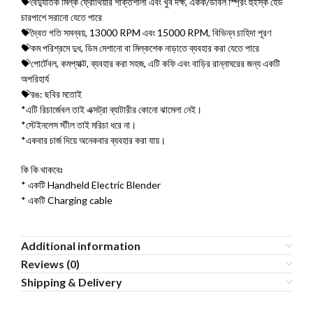
💝বৈদ্যুতিক মিল্ক ফ্রোথিয়ার শক্তিশালী এবং খুব দক্ষ, একক/ডাবল স্প্রিং হুইস্ক হেড
চারপাশে সরানো যেতে পারে
💝দ্বৈত গতি সমন্বয়, 13000 RPM এবং 15000 RPM, বিভিন্ন চাহিদা পূরণ
💝কম পরিশ্রমে দুধ, ডিম মেশানো বা মিল্কশেক নাড়াতে ব্যবহার করা যেতে পারে
💝পোর্টেবল, কমপ্যাক্ট, ব্যবহার করা সহজ, এটি কফি এবং বাড়ির রান্নাঘরের জন্য একটি
অপরিহার্য
💝রঙ: ছবির মতোই
*এটি রিচার্জেবল তাই এক্সট্রা ব্যাটারীর কোনো ঝামেলা নেই।
*স্টেইনলেস স্টীল তাই মরিচা ধরে না।
*একবার চার্জ দিয়ে অনেকবার ব্যবহার করা যায়।
কি কি থাকবেঃ
* একটি Handheld Electric Blender
* একটি Charging cable
Additional information
Reviews (0)
Shipping & Delivery