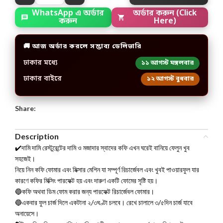
WhatsApp এ অর্ডার
অর্ডার করুন (Click
করুন
Here)
🚚 আজ অর্ডার করলে সম্ভাব্য ডেলিভারি
ঢাকার মধ্যে
১১ আগস্ট মঙ্গলবার
ঢাকার বাইরে
১২ আগস্ট বুধবার
Share:
Description
✔️দামি দামি রেস্টুরেন্টের দামি ও মজাদার স্বাদের কফি এখন ঘরেই বানিয়ে ফেলুন খুব
সহজেই।
নিয়ে নিন কফি ফোমার এবং মিক্সার মেশিন যা সম্পূর্ণ রিচার্জেবল এবং খুবই পাওয়ারফুল যার
কারণে কফির মিক্সিং পারফেক্ট হয় এবং দারুণ একটি ফোমের সৃষ্টি হয়।
🔵কফি অথবা ডিম ফোম করার জন্য পারফেক্ট রিচার্জেবল ফোমার।
🔵একবার ফুল চার্জ দিলে একটানা ২/৩ঘণ্টা চলবে। রেখে চালালে ৩/৫দিন চার্জ যাবে
অনায়েসে।