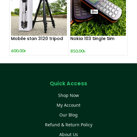
Wired Headset for
Laptop & PC
Mobile stan 3120 tripod
Nokia 103 Single Sim
(Refurbished)
600.00
৳
850.00
৳
Quick Access
Shop Now
My Account
Our Blog
Refund & Return Policy
About Us