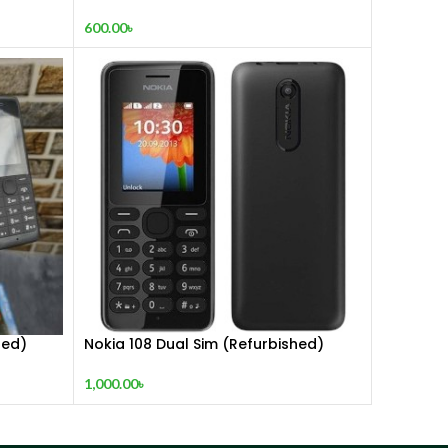
600.00
৳
hed)
Nokia 108 Dual Sim (Refurbished)
1,000.00
৳