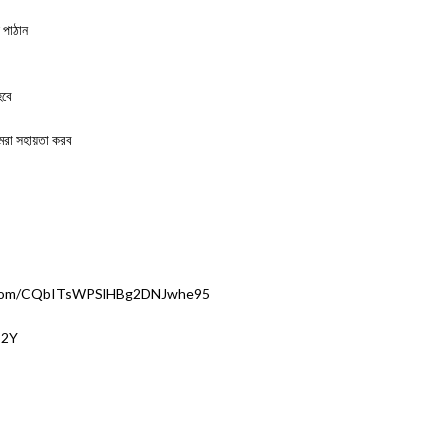
 পাঠান
হবে
মরা সহায়তা করব
pp.com/CQbITsWPSlHBg2DNJwhe95
s2Y