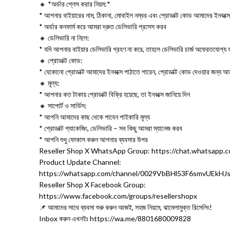
🔸 *অর্ডার প্লেস করার নিয়ম:*
* আপনার বাইয়ারের নাম, ঠিকানা, মোবাইল নম্বর এবং প্রোডাক্ট কোড আমাদের ইনবক্সে
* অর্ডার কনফার্ম করে আমরা দ্রুত ডেলিভারি প্রসেস করব
🔸 ডেলিভারি না নিলে:
* যদি আপনার বাইয়ার ডেলিভারি গ্রহণ না করে, তাহলে ডেলিভারি চার্জ অফেরতযোগ্য 
🔸 প্রোডাক্ট কোড:
* যেকোনো প্রোডাক্ট আমাদের ইনবক্সে পাঠাতে পারেন, প্রোডাক্ট কোড দেওয়ার জন্য আ
🔸 মূল্য:
* আপনার কত টাকায় প্রোডাক্ট বিক্রি হয়েছে, তা ইনবক্সে জানিয়ে দিন
🔸 সাপোর্ট ও সার্ভিস:
* আপনি আমাদের কাছ থেকে পাবেন পাইকারি মূল্য
* প্রোডাক্ট প্যাকেজিং, ডেলিভারি – সব কিছু আমরা ম্যানেজ করব
* আপনি শুধু ফোকাস করুন আপনার ব্যবসার উপর
Reseller Shop X WhatsApp Group: https://chat.whatsa
Product Update Channel:
https://whatsapp.com/channel/0029VbBHl53F6smvUEkHJ
Reseller Shop X Facebook Group:
https://www.facebook.com/groups/resellershopx
📌 আমাদের সাথে ব্যবসা শুরু করুন আজই, সহজ নিয়মে, ঝামেলামুক্ত রিসেলিং!
Inbox করুন এখনইঃ https://wa.me/8801680009828