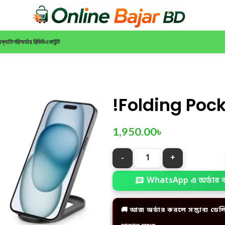
ন
ক্যাটাগরি
অর্ডার রিভিউ
একাউন্ট
!Folding Poc
1,950.00
৳
WhatsApp এ অর্ডার 
🚚 আজ অর্ডার করলে সম্ভাব্য ডেল