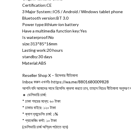
Certification:CE
3 Major System::IOS / Android / Windows tablet phone
Bluetooth version:BT 3.0
Power type:lithium-ion battery
Have a multimedia function key:Yes
Is waterproof:No
size:313*85*16mm
Lasting work:20 hours
standby:30 days
Material:ABS
Reseller Shop X – রিসেলার নীতিমালা
Inbox করুন এখনইঃ https://wa.me/8801680009828
আপনি যদি আমাদের সাথে রিসেলিং ব্যবসা করতে চান, তাহলে নিচের নীতিমালা অনুসরণ 
🔸 ডেলিভারি চার্জ:
* ঢাকা শহরের মধ্যে: ৬০ টাকা
* ঢাকার বাইরে: ১২০ টাকা
* ক্যাশ হ্যান্ডেলিং চার্জ: ১%
* প্যাকেজিং কস্ট: ১০ টাকা
(ডেলিভারি চার্জ অগ্রিম পাঠাতে হবে)