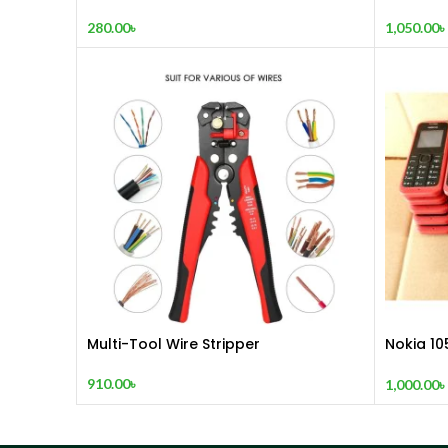
280.00
৳
1,050.00
৳
Multi-Tool Wire Stripper
Nokia 10
(2015)
910.00
৳
1,000.00
৳