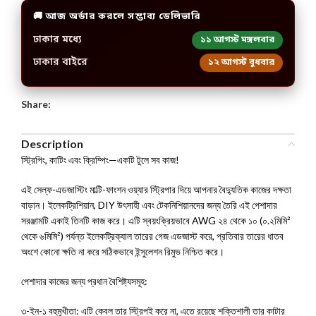
🚚 আজ অর্ডার করলে সম্ভাব্য ডেলিভারি
ঢাকার মধ্যে
১১ আগস্ট মঙ্গলবার
ঢাকার বাইরে
১২ আগস্ট বুধবার
Share:
Description
স্ট্রিপিং, কাটিং এবং ক্রিম্পিং—একটি টুলে সব কাজ!
এই সেল্ফ-এডজাস্টিং মাল্টি-ফাংশন ওয়্যার স্ট্রিপার দিয়ে আপনার বৈদ্যুতিক কাজের দক্ষতা
বাড়ান। ইলেকট্রিশিয়ান, DIY উৎসাহী এবং টেকনিশিয়ানদের জন্য তৈরি এই পেশাদার
সরঞ্জামটি একাই তিনটি কাজ করে। এটি স্বয়ংক্রিয়ভাবে AWG ২৪ থেকে ১০ (০.২মিমি²
থেকে ৬মিমি²) পর্যন্ত ইলেকট্রিক্যাল তারের গেজ এডজাস্ট করে, প্রতিবার তারের ধাতব
অংশে কোনো ক্ষতি না করে সঠিকভাবে ইন্সুলেশন রিমুভ নিশ্চিত করে।
পেশাদার কাজের জন্য প্রধান বৈশিষ্ট্যসমূহ:
৩-ইন-১ বহুমুখীতা: এটি কেবল তার স্ট্রিপই করে না, এতে রয়েছে শক্তিশালী তার কাটার