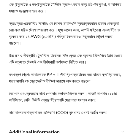
এবং ইন্সুলেটেড ও নন-ইন্সুলেটেড টার্মিনাল ক্রিম্পিং করার জন্য বিল্ট-ইন সুবিধা, যা আপনার
সময় ও সরঞ্জাম সাশ্রয় করে।
স্বয়ংক্রিয় এডজাস্টিং সিস্টেম: এর বিশেষ চোয়ালগুলি স্বয়ংক্রিয়ভাবে তারের গেজ বুঝে
নেয় এবং সঠিক টেনশন প্রয়োগ করে। সূক্ষ্ম কাজের জন্য, আপনি মাইক্রো-এডজাস্টিং নব
ব্যবহার করে ২৪ AWG (০.২মিমি²) পর্যন্ত চিকন তারও নির্ভুলভাবে স্ট্রিপ করতে
পারবেন।
উচ্চ মান ও দীর্ঘস্থায়ী: টুল স্টিল, হার্ডেনড স্টিল ব্লেড এবং অ্যালয় স্টিল দিয়ে তৈরি হওয়ায়
এটি অত্যন্ত টেকসই এবং দীর্ঘস্থায়ী কর্মক্ষমতা নিশ্চিত করে।
নন-স্লিপ গ্রিপ: আরামদায়ক PP + TPR গ্রিপ ব্যবহারের সময় হাতের ক্লান্তি কমায়,
ফলে আপনি বড় প্রোজেক্টেও দীর্ঘক্ষণ আরামে কাজ করতে পারবেন।
নিরাপদে এবং দ্রুততার সাথে পেশাদার ফলাফল নিশ্চিত করুন। আজই আপনার ১০০%
অরিজিনাল, হেভি-ডিউটি ওয়্যার স্ট্রিপারটি সেরা দামে সংগ্রহ করুন!
সারা বাংলাদেশে ক্যাশ অন ডেলিভারি (COD) সুবিধাসহ এখনই অর্ডার করুন!
Additional information