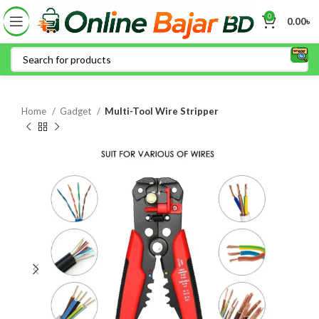
0
0.00
৳
Home
Gadget
Multi-Tool Wire Stripper