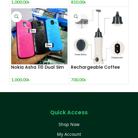
1,000.00
৳
850.00
৳
Nokia Asha 110 Dual Sim
Rechargeable Coffee
(Refurbished)
Mixer, Egg Beater & Milk
Foamer.
1,000.00
৳
700.00
৳
Quick Access
Shop Now
My Account