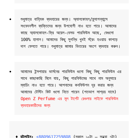
শুধুমাত্র বাহ্যিক ব্যবহারের জন্য। অ্যালকোহল/ফ্র্যাগন্যান্সে 
সংবেদনশীল ব্যক্তিদের জন্য উপযোগী নাও হতে পারে। আমাদের 
কাছে অ্যালকোহল-ফ্রি অয়েল-বেসড পারফিউম আছে, যেগুলো 
100% হালাল। আমাদের কিছু সুগন্ধি খুবই স্ট্রং হওয়ায় কাপড়ে 
দাগ ফেলতে পারে। শুধুমাত্র জামার ভিতরের অংশে ব্যবহার করুন।
আমাদের ইন্সপায়ার ভার্সনের পারফিউম গুলো কিছু কিছু পারফিউম এর 
সাথে কাছাকাছি মিলে যায়, কিছু পারফিউমের সাথে নাম অনুসারে 
ম্যাচিং নাও হতে পারে। আপনাদের কনফিউশন দূর করার জন্য 
আমাদের টেস্টিং কিট গুলো নিতে পারেন (শতভাগ সাশ্রয় দামে) 
Open Z Perfume এর মূল টার্গেট রেগুলার লাইফে পারফিউম 
ব্যবহারকারীদের জন্য
♦ হটলাইন:
+8809617259808 
(সকাল ১০টা – সন্ধ্যা ৭টা)  
