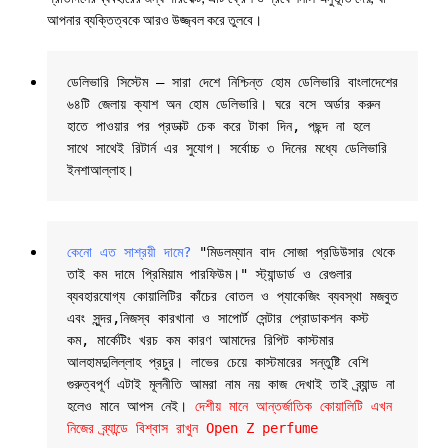
আপনার ব্যক্তিত্বকে আরও উজ্জ্বল করে তুলবে।
ডেলিভারি সিস্টেম – সারা দেশে নিশ্চিন্ত হোম ডেলিভারি বাংলাদেশের 
৬৪টি জেলায় ক্যাশ অন হোম ডেলিভারি। ঘরে বসে অর্ডার করুন 
হাতে পাওয়ার পর প্রডাক্ট চেক করে টাকা দিন, পছন্দ না হলে 
সাথে সাথেই রিটার্ন এর সুযোগ। সর্বোচ্চ ৩ দিনের মধ্যে ডেলিভারি 
ইনশাআল্লাহ।
কেনো এত সাশ্রয়ী দামে?
 "মিডলম্যান বাদ সোজা প্রডিউসার থেকে 
তাই কম দামে প্রিমিয়াম পারফিউম।" স্ট্যান্ডার্ড ও রেগুলার 
ব্যবহারযোগ্য কোয়ালিটির কাঁচের বোতল ও প্যাকেজিং ব্যবস্থা মজবুত 
এবং সুন্দর,নিজস্ব কারখানা ও সাপোর্ট সেন্টার প্রোডাকশন কস্ট 
কম, মার্কেটিং খরচ কম কারণ আমাদের রিপিট কাস্টমার 
আলহামদুলিল্লাহ প্রচুর। লাভের চেয়ে কাস্টমারের সন্তুষ্টি বেশি 
গুরুত্বপূর্ণ এটাই মূলনীতি আমরা নাম নয় কাজ দেখাই তাই ব্র্যান্ড না 
হলেও মানে আপস নেই। 
দেশীয় মানে আন্তর্জাতিক কোয়ালিটি এখন 
নিজের ব্র্যান্ডে বিশ্বাস রাখুন Open Z perfume