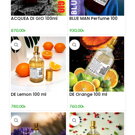
ACQUEA DI GIO 100ml
BLUE MAN Perfume 100
Inspired by Acqua Di Gio
mL
870.00
৳
930.00
৳
DE Lemon 100 ml
DE Orange 100 ml
780.00
৳
760.00
৳