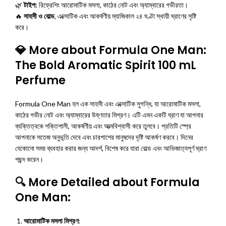
🌿
টাইপ:
রিফ্রেশিং আরোমাটিক মসলা, কাঠের নোট এবং অ্যাম্বারের গভীরতা।
🔥
সাহসী ও বোল্ড
, এক্সোটিক এবং আকর্ষণীয় ম্যাজিকাল ২৪ ঘণ্টা স্থায়ী ঘ্রাণের সৃষ্টি
করে।
💎
More about Formula One Man:
The Bold Aromatic Spirit 100 mL
Perfume
Formula One Man হল এক সাহসী এবং এক্সোটিক সুগন্ধি, যা আরোমাটিক মসলা,
কাঠের গভীর নোট এবং অ্যাম্বারের উষ্ণতার মিশ্রণ। এটি এমন একটি ঘ্রাণ যা আপনার
ব্যক্তিত্বকে শক্তিশালী, আকর্ষণীয় এবং আত্মবিশ্বাসী করে তুলবে। প্রতিটি স্প্রে
আপনাকে সতেজ অনুভূতি দেবে এবং চারপাশের মানুষদের দৃষ্টি আকর্ষণ করবে। দিনের
যেকোনো সময় ব্যবহার করার জন্য আদর্শ, বিশেষ করে যারা বোল্ড এবং আভিজাত্যপূর্ণ ঘ্রাণ
পছন্দ করেন।
🔍
More Detailed about Formula
One Man:
আরোমাটিক মসলা মিশ্রণ: