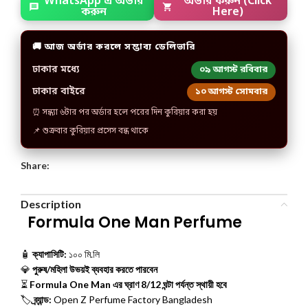
WhatsApp এ অর্ডার
অর্ডার করুন (Click
করুন
Here)
🚚 আজ অর্ডার করলে সম্ভাব্য ডেলিভারি
ঢাকার মধ্যে
০৯ আগস্ট রবিবার
ঢাকার বাইরে
১০ আগস্ট সোমবার
⏰ সন্ধ্যা ৬টার পর অর্ডার হলে পরের দিন কুরিয়ার করা হয়
📌 শুক্রবার কুরিয়ার প্রসেস বন্ধ থাকে
Share:
Description
Formula One Man Perfume
🧴
ক্যাপাসিটি:
১০০ মি.লি
💎
পুরুষ/মহিলা উভয়ই ব্যবহার করতে পারবেন
⏳
Formula One Man এর ঘ্রাণ 8/12 ঘন্টা পর্যন্ত স্থায়ী হবে
🏷️
ব্র্যান্ড:
Open Z Perfume Factory Bangladesh