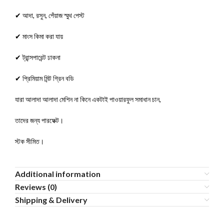
✔ আদা, রসুন, পেঁয়াজ স্মুথ পেস্ট
✔ মাংস কিমা করা যায়
✔ ট্রান্সপারেন্ট ঢাকনা
✔ প্রিমিয়াম মিন্ট গ্রিন বডি
যারা আলাদা আলাদা মেশিন না কিনে একটাই পাওয়ারফুল সমাধান চান,
তাদের জন্য পারফেক্ট।
স্টক সীমিত।
Additional information
Reviews (0)
Shipping & Delivery