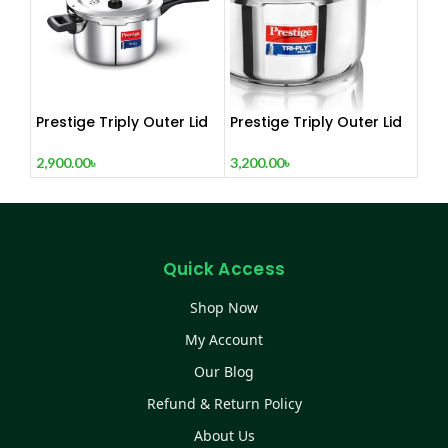
Prestige Triply Outer Lid
Prestige Triply Outer Lid
Induction Compatible
Induction Compatible
Pressure Cooker
Pressure Cooker
2,900.00
৳
3,200.00
৳
|Stainless Steel| Deep Lid
|Stainless Steel| Deep Lid
Spillage Control | Even
Spillage Control | Even
heat distribution- 5 Ltrs
heat distribution- 6 Ltrs
Quick Access
Shop Now
My Account
Our Blog
Refund & Return Policy
About Us