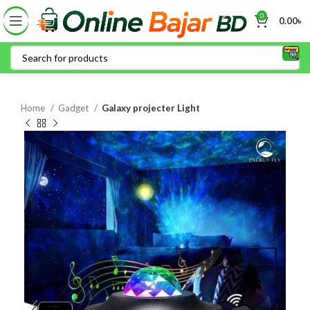
0
0.00
৳
Home
Gadget
Galaxy projecter Light