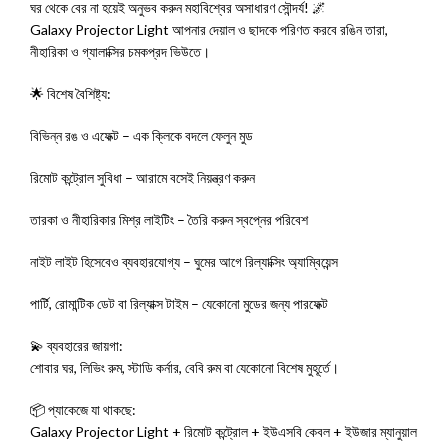
ঘর থেকে বের না হয়েই অনুভব করুন মহাবিশ্বের অসাধারণ সৌন্দর্য! 🌌
Galaxy Projector Light আপনার দেয়াল ও ছাদকে পরিণত করবে রঙিন তারা,
নীহারিকা ও গ্যালাক্সির চমকপ্রদ ভিউতে।
🌟 বিশেষ বৈশিষ্ট্য:
বিভিন্ন রঙ ও এফেক্ট – এক ক্লিকে বদলে ফেলুন মুড
রিমোট কন্ট্রোল সুবিধা – আরামে বসেই নিয়ন্ত্রণ করুন
তারকা ও নীহারিকার মিশ্র লাইটিং – তৈরি করুন স্বপ্নের পরিবেশ
নাইট লাইট হিসেবেও ব্যবহারযোগ্য – ঘুমের আগে রিল্যাক্সিং অ্যাম্বিয়েন্স
পার্টি, রোমান্টিক ডেট বা রিল্যাক্স টাইম – যেকোনো মুডের জন্য পারফেক্ট
💫 ব্যবহারের জায়গা:
শোবার ঘর, লিভিং রুম, স্টাডি কর্নার, বেবি রুম বা যেকোনো বিশেষ মুহূর্তে।
📦 প্যাকেজে যা থাকছে:
Galaxy Projector Light + রিমোট কন্ট্রোল + ইউএসবি কেবল + ইউজার ম্যানুয়াল