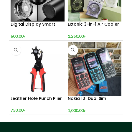
Digital Display Smart
Extonic 3-in-1 Air Cooler
Vacuum Flask
Fan
600.00
৳
1,250.00
৳
Leather Hole Punch Plier
Nokia 101 Dual Sim
(Refurbished)
750.00
৳
1,000.00
৳