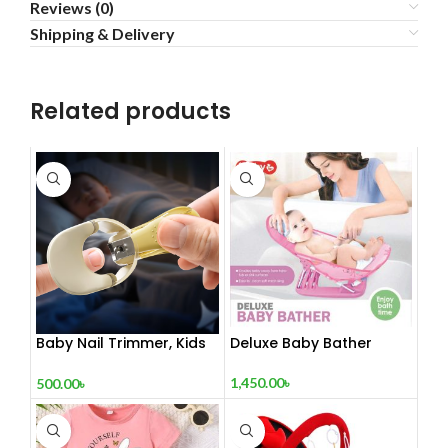
Reviews (0)
Shipping & Delivery
Related products
Baby Nail Trimmer, Kids
Deluxe Baby Bather
Nail Clipper, Toe Nail
Clipper Set With
1,450.00
৳
500.00
৳
Magnifying Glass and
Led Light, Manicure Led
Magnifier Baby Nail