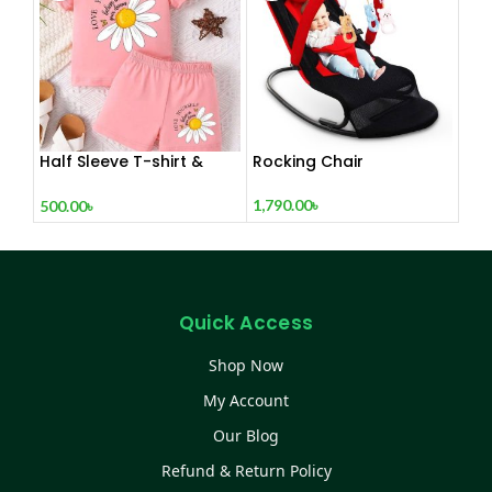
Clipper
Half Sleeve T-shirt &
Rocking Chair
Pant Set
1,790.00
৳
500.00
৳
Quick Access
Shop Now
My Account
Our Blog
Refund & Return Policy