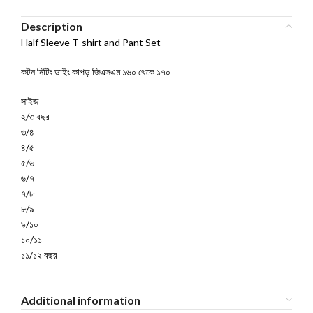
Description
Half Sleeve T-shirt and Pant Set
কটন নিটিং ডাইং কাপড় জিএসএম ১৬০ থেকে ১৭০
সাইজ
২/৩ বছর
৩/৪
৪/৫
৫/৬
৬/৭
৭/৮
৮/৯
৯/১০
১০/১১
১১/১২ বছর
Additional information