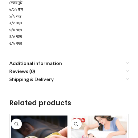
মেজারমেন্ট
৬/১২ মাস
১/২ বছর
২/৩ বছর
৩/৪ বছর
৪/৫ বছর
৫/৬ বছর
Additional information
Reviews (0)
Shipping & Delivery
Related products