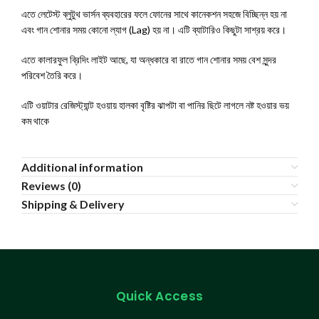
এতে লেটেস্ট ব্লুটুথ ভার্সন ব্যবহারের ফলে ফোনের সাথে কানেকশন সহজে বিচ্ছিন্ন হয় না
এবং গান শোনার সময় কোনো ল্যাগ (Lag) হয় না। এটি ব্যাটারিও কিছুটা সাশ্রয় করে।
এতে কালারফুল ব্রিদিং লাইট আছে, যা অন্ধকারে বা রাতে গান শোনার সময় বেশ সুন্দর
পরিবেশ তৈরি করে।
এটি ওয়াটার রেজিস্ট্যান্ট হওয়ায় হালকা বৃষ্টির ঝাপটা বা পানির ছিটে লাগলে নষ্ট হওয়ার ভয়
কম থাকে
Additional information
Reviews (0)
Shipping & Delivery
Quick Access