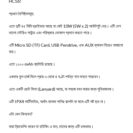
HC16!
প্রধান বৈশিষ্ট্যসমূহ:
এতে দুটি ৪৫ মিমি ড্রাইভার আছে যা মোট 10W (5W x 2) আউটপুট দেয়। এটি বেশ
ভালো স্টেরিও সাউন্ড এবং পরিষ্কার ভোকাল প্রদান করতে পারে।
এটি Micro SD (TF) Card, USB Pendrive, এবং AUX ক্যাবল দিয়েও বাজানো
যায়।
এতে ১২০০ mAh ব্যাটারি রয়েছে।
একবার ফুল চার্জ দিলে প্রায় ৩ থেকে ৪ ঘণ্টা পর্যন্ত গান শুনতে পারবেন।
এতে একটি ছোট ফিতা (Lanyard) আছে, যা সহজে বহন করার জন্য সুবিধাজনক।
এটি IPX4 সার্টিফাইড, অর্থাৎ হালকা পানির ঝাপটা বা ঘামে এটি নষ্ট হবে না।
এটা কেন কিনবেন?
যারা ট্রাভেলিং করেন বা হাইকিং এ যান, তাদের জন্য এটি চমৎকার।