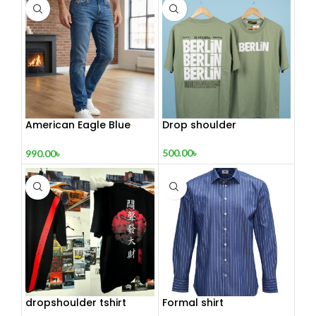
American Eagle Blue
Drop shoulder
Jeans For Man
500.00
৳
990.00
৳
dropshoulder tshirt
Formal shirt