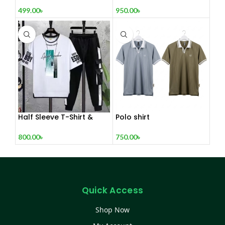
499.00
৳
950.00
৳
Half Sleeve T-Shirt &
Polo shirt
Trouser Set
750.00
৳
800.00
৳
Quick Access
Shop Now