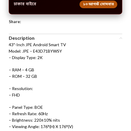
ঢাকার বাইরে
১০ আগস্ট সোমবার
Share:
Description
43″-Inch JPE Android Smart TV
Model: JPE – E43D71BYWSY
– Display Type: 2K
– RAM – 4 GB
– ROM – 32 GB
– Resolution:
– FHD
– Panel Type: BOE
– Refresh Rate: 60Hz
– Brightness: 220±10% nits
– Viewing Angle: 176°(H) X 176°(V)