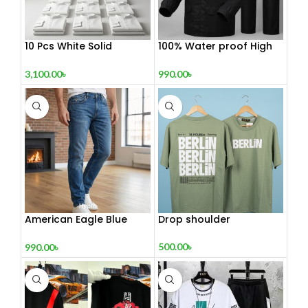
10 Pcs White Solid
100% Water proof High
Punjabi Combo
quality Rain
3,100.00
৳
990.00
৳
American Eagle Blue
Drop shoulder
Jeans For Man
500.00
৳
990.00
৳