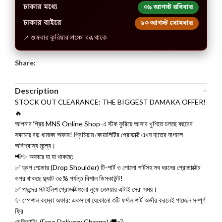
ঢাকার মধ্যে
০৯ আগস্ট রবিবার
ঢাকার বাইরে
১০ আগস্ট সোমবার
📌 শুক্রবার কুরিয়ার প্রসেস বন্ধ থাকে
Share:
Description
STOCK OUT CLEARANCE: THE BIGGEST DAMAKA OFFER!
🔥
আপনার প্রিয় MNS Online Shop-এ স্টক ফুরিয়ে আসার খুশিতে চলছে বছরের
সবচেয়ে বড় ধামাকা অফার! প্রিমিয়াম কোয়ালিটির প্রোডাক্ট এখন হাতের নাগালে
অবিশ্বাস্য মূল্যে।
📢✨ অফারে যা যা থাকছে:
✅ ড্রপ শোল্ডার (Drop Shoulder) টি-শার্ট ও পোলো শার্টসহ সব ধরনের প্রোডাক্টের
ওপর থাকছে ফ্ল্যাট ৩৫% পর্যন্ত বিশাল ডিসকাউন্ট!
✅ পছন্দের স্টাইলিশ প্রোডাক্টগুলো লুফে নেওয়ার এটাই সেরা সময়।
✨ স্পেশাল কম্বো অফার: একসাথে যেকোনো ৩টি ফর্মাল শার্ট অর্ডার করলেই পাচ্ছেন সম্পূর্ণ
ফ্রি
ডেলিভারি! (Free Delivery Charge) 🚚💨