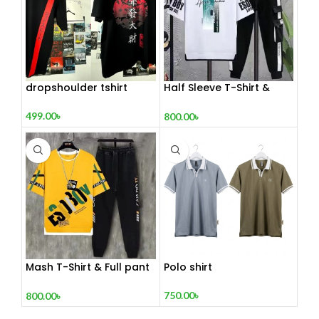
dropshoulder tshirt
Half Sleeve T-Shirt &
Trouser Set
499.00
৳
800.00
৳
Mash T-Shirt & Full pant
Polo shirt
set
750.00
৳
800.00
৳