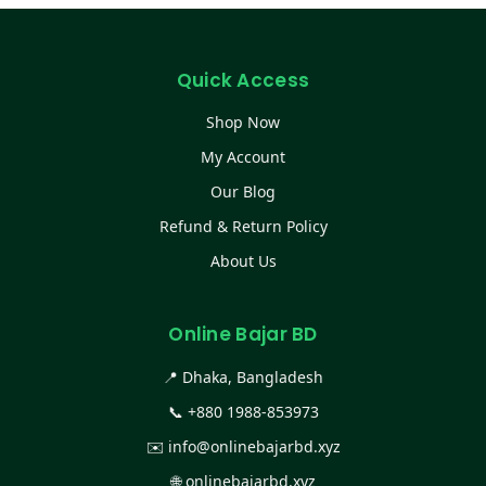
Quick Access
Shop Now
My Account
Our Blog
Refund & Return Policy
About Us
Online Bajar BD
📍 Dhaka, Bangladesh
📞
+880 1988-853973
✉️
info@onlinebajarbd.xyz
🌐
onlinebajarbd.xyz