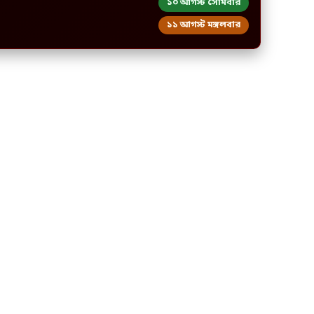
১০ আগস্ট সোমবার
১১ আগস্ট মঙ্গলবার