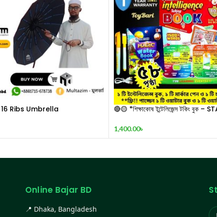
16 Ribs Umbrella
🔴🟡 *শিক্ষাকোষ ইন্টেলিজেন্স টকিং বুক – S
Edition* 🔴🟡
1,400.00
৳
Online Bajar BD
S
📍 Dhaka, Bangladesh