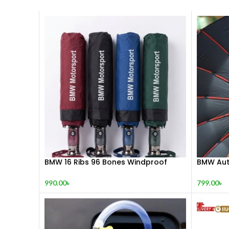
BMW 16 Ribs 96 Bones Windproof
BMW Aut
Auto Umbrella
16 Ribs 
990.00
৳
799.00
৳