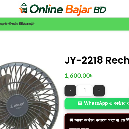
ন
ক্যাটাগরি
অর্ডার রিভিউ
একাউন্ট
JY-2218 Rech
1,600.00
৳
WhatsApp এ অর্ডার 
🚚 আজ অর্ডার করলে সম্ভাব্য ডেল