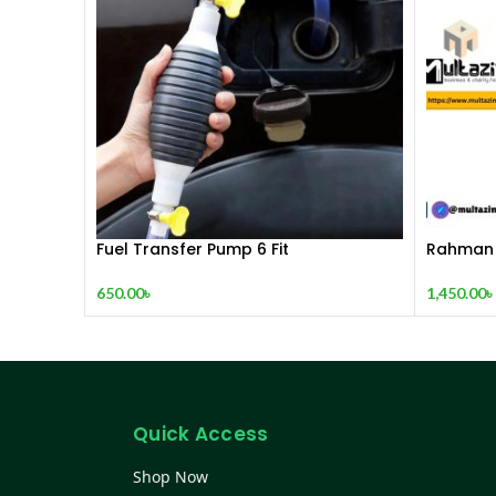
Fuel Transfer Pump 6 Fit
Rahman 
650.00
৳
1,450.00
৳
Quick Access
Shop Now