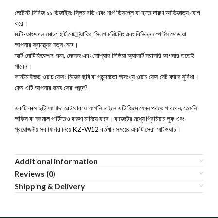
লেটেস্ট সিরিজ ১১ ডিজাইন: স্লিম বডি এবং শার্প ডিসপ্লে যা হাতে দারুণ আভিজাত্য যোগ
করে।
মাল্টি-ফাংশনাল মোড: হার্ট রেট ট্র্যাকিং, স্লিপ মনিটরিং এবং বিভিন্ন স্পোর্টস মোড যা
আপনার স্বাস্থ্যের যত্ন নেবে।
স্মার্ট নোটিফিকেশন: কল, মেসেজ এবং সোশ্যাল মিডিয়া অ্যালার্ট সরাসরি আপনার হাতেই
পাবেন।
কাস্টমাইজড ওয়াচ ফেস: নিজের ছবি বা পছন্দমতো অসংখ্য ওয়াচ ফেস সেট করার সুবিধা।
কেন এটি আপনার জন্য সেরা পছন্দ?
একটি বক্সে দুটি আলাদা বেল্ট থাকায় আপনি চাইলে এটি জিমে যেমন পরতে পারবেন, তেমনি
অফিস বা ফরমাল পার্টিতেও দারুণ মানিয়ে যাবে। বাজেটের মধ্যে প্রিমিয়াম লুক এবং
প্রয়োজনীয় সব ফিচার নিয়ে KZ-W12 বর্তমান সময়ের একটি সেরা স্মার্টওয়াচ।
Additional information
Reviews (0)
Shipping & Delivery