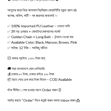
আপুদের জন্য নিয়ে আসলাম প্রিমিয়াম কোয়ালিটির হ্যান্ড ব্যাগ 👜
কলেজ, অফিস, পার্টি – সব জায়গায় মানানসই ✨
✅ 100% Imported PU Leather – দেখতে দামি
✅ 3টা বড় চেম্বার + মোবাইল/মেকআপের পকেট
✅ Golden Chain + Long Belt – 2ভাবে নেওয়া যায়
✅ Available Color: Black, Maroon, Brown, Pink
✅ সাইজ: 12 ইঞ্চি – সবকিছু আঁটবে
💥 অফার প্রাইস: ১০৫০ টাকা মাত্
🚚 সারা বাংলাদেশে হোম ডেলিভারি
💰 ঢাকায় ৮০ টাকা, ঢাকার বাইরে ১৩০ টাকা
📦 হাতে পেয়ে চেক করে টাকা দিবেন – COD Available
স্টক সীমিত। শেষ হওয়ার আগে Order করুন ⏰
অর্ডার করতে “Order” লিখে কমেন্ট করুন অথবা Inbox করুন 📩