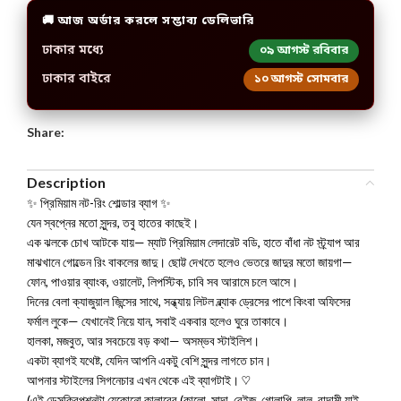
🚚 আজ অর্ডার করলে সম্ভাব্য ডেলিভারি
ঢাকার মধ্যে
০৯ আগস্ট রবিবার
ঢাকার বাইরে
১০ আগস্ট সোমবার
Share:
Description
✨ প্রিমিয়াম নট-রিং শোল্ডার ব্যাগ ✨
যেন স্বপ্নের মতো সুন্দর, তবু হাতের কাছেই।
এক ঝলকে চোখ আটকে যায়— ম্যাট প্রিমিয়াম লেদারেট বডি, হাতে বাঁধা নট স্ট্র্যাপ আর
মাঝখানে গোল্ডেন রিং বাকলের জাদু। ছোট্ট দেখতে হলেও ভেতরে জাদুর মতো জায়গা—
ফোন, পাওয়ার ব্যাংক, ওয়ালেট, লিপস্টিক, চাবি সব আরামে চলে আসে।
দিনের বেলা ক্যাজুয়াল জিন্সের সাথে, সন্ধ্যায় লিটল ব্ল্যাক ড্রেসের পাশে কিংবা অফিসের
ফর্মাল লুকে— যেখানেই নিয়ে যান, সবাই একবার হলেও ঘুরে তাকাবে।
হালকা, মজবুত, আর সবচেয়ে বড় কথা— অসম্ভব স্টাইলিশ।
একটা ব্যাগই যথেষ্ট, যেদিন আপনি একটু বেশি সুন্দর লাগতে চান।
আপনার স্টাইলের সিগনেচার এখন থেকে এই ব্যাগটাই। ♡
(এই ডেসক্রিপশনটা যেকোনো কালারের (কালো, সাদা, বেইজ, গোলাপি, লাল, বাদামী যাই