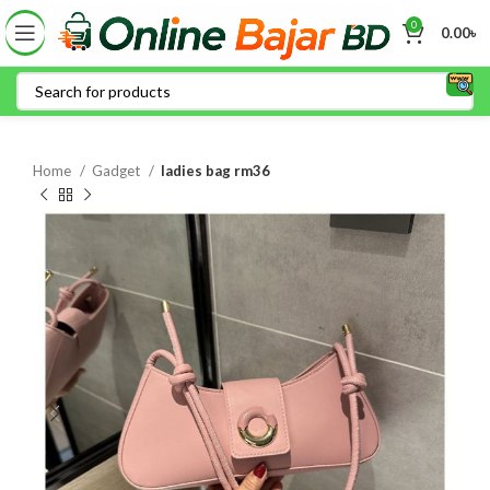
0
0.00
৳
Home
Gadget
ladies bag rm36