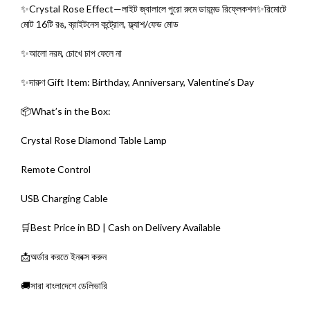
✨Crystal Rose Effect—লাইট জ্বালালে পুরো রুমে ডায়মন্ড রিফ্লেকশন✨রিমোটে
মোট 16টি রঙ, ব্রাইটনেস কন্ট্রোল, ফ্ল্যাশ/ফেড মোড
✨আলো নরম, চোখে চাপ ফেলে না
✨দারুণ Gift Item: Birthday, Anniversary, Valentine’s Day
📦What’s in the Box:
Crystal Rose Diamond Table Lamp
Remote Control
USB Charging Cable
🛒Best Price in BD | Cash on Delivery Available
📩অর্ডার করতে ইনবক্স করুন
🚚সারা বাংলাদেশে ডেলিভারি