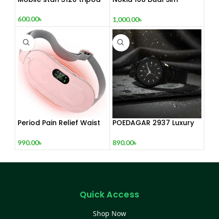
(Refurbished)
600.00
৳
1,000.00
৳
Period Pain Relief Waist
POEDAGAR 2937 Luxury
Belt Heating Pad Device
Man Wrist watc
990.00
৳
890.00
৳
Quick Access
Shop Now