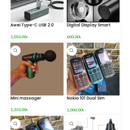
Awei Type-C USB 2.0
Digital Display Smart
Docking Station
Vacuum Flask
1,050.00
৳
600.00
৳
Mini massager
Nokia 101 Dual Sim
(Refurbished)
1,350.00
৳
1,000.00
৳