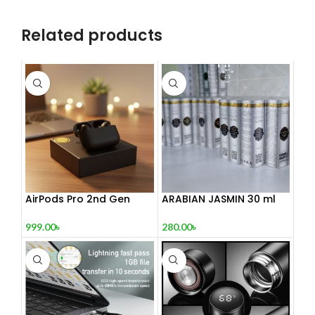
Related products
AirPods Pro 2nd Gen
ARABIAN JASMIN 30 ml
999.00
৳
280.00
৳