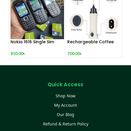
Nokia 1616 Single Sim
Rechargeable Coffee
(Refurbished)
Mixer, Egg Beater & Milk
Foamer.
850.00
৳
700.00
৳
Quick Access
Shop Now
My Account
Our Blog
Refund & Return Policy