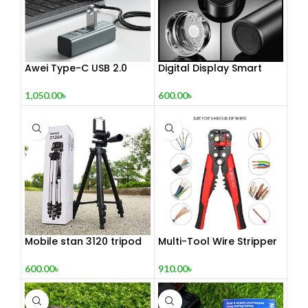
Awei Type-C USB 2.0
Digital Display Smart
Docking Station
Vacuum Flask
1,050.00
৳
600.00
৳
Mobile stan 3120 tripod
Multi-Tool Wire Stripper
600.00
৳
910.00
৳