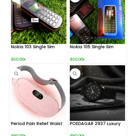
Nokia 103 Single Sim
Nokia 105 Single Sim
(Refurbished)
(Refurbished)
850.00
৳
850.00
৳
Period Pain Relief Waist
POEDAGAR 2937 Luxury
Belt Heating Pad Device
Man Wrist watc
990.00
৳
890.00
৳