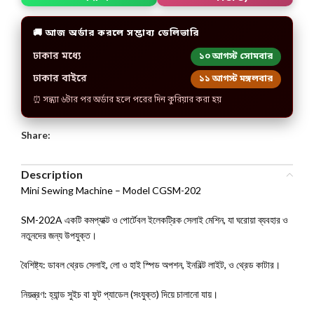
🚚 আজ অর্ডার করলে সম্ভাব্য ডেলিভারি
ঢাকার মধ্যে
১০ আগস্ট সোমবার
ঢাকার বাইরে
১১ আগস্ট মঙ্গলবার
⏰ সন্ধ্যা ৬টার পর অর্ডার হলে পরের দিন কুরিয়ার করা হয়
Share:
Description
Mini Sewing Machine – Model CGSM-202
SM-202A একটি কমপ্যাক্ট ও পোর্টেবল ইলেকট্রিক সেলাই মেশিন, যা ঘরোয়া ব্যবহার ও
নতুনদের জন্য উপযুক্ত।
বৈশিষ্ট্য: ডাবল থ্রেড সেলাই, লো ও হাই স্পিড অপশন, ইনবিল্ট লাইট, ও থ্রেড কাটার।
নিয়ন্ত্রণ: হ্যান্ড সুইচ বা ফুট প্যাডেল (সংযুক্ত) দিয়ে চালানো যায়।