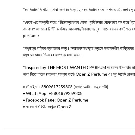
*ডেলিভারি সিস্টেম – সারা দেশে নিশ্চিন্ত হোম ডেলিভারি বাংলাদেশের ৬৪টি জেলায় ক্য
*কেনো এত সাশ্রয়ী দামে? “মিডলম্যান বাদ সোজা প্রডিউসার থেকে তাই কম দামে প্রিমিয়াম
কম কারণ আমাদের রিপিট কাস্টমার আলহামদুলিল্লাহ প্রচুর। লাভের চেয়ে কাস্টমারের সন্ত
perfume
*শুধুমাত্র বাহ্যিক ব্যবহারের জন্য। অ্যালকোহল/ফ্র্যাগন্যান্সে সংবেদনশীল ব্য
শুধুমাত্র জামার ভিতরের অংশে ব্যবহার করুন।
*Inspired by THE MOST WANTED PARFUM আমাদের ইন্সপায়ার ভার্সনের পারফিউম
গুলো নিতে পারেন (শতভাগ সাশ্রয় দামে) Open Z Perfume এর মূল টার্গেট রেগুলা
♦ হটলাইন: +8809617259808 (সকাল ১০টা – সন্ধ্যা ৭টা)
♦ WhatsApp: +8801879259808
♦ Facebook Page: Open Z Perfume
♦ আরও পারফিউম দেখুন: Open Z