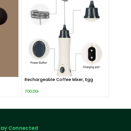
Rechargeable Coffee Mixer, Egg
Beater & Milk Foamer.
700.00
৳
tay Connected