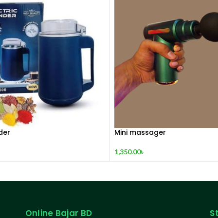
der
Mini massager
1,350.00
৳
Online Bajar BD
S