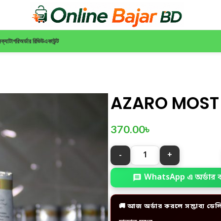
ন
ক্যাটাগরি
অর্ডার রিভিউ
একাউন্ট
AZARO MOST
370.00
৳
WhatsApp এ অর্ডার 
🚚 আজ অর্ডার করলে সম্ভাব্য ডেল