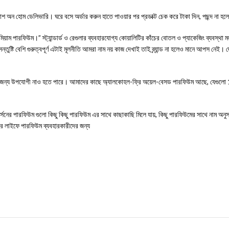
াশ অন হোম ডেলিভারি। ঘরে বসে অর্ডার করুন হাতে পাওয়ার পর প্রডাক্ট চেক করে টাকা দিন, পছন্দ না হলে
 পারফিউম।” স্ট্যান্ডার্ড ও রেগুলার ব্যবহারযোগ্য কোয়ালিটির কাঁচের বোতল ও প্যাকেজিং ব্যবস্থা মজবু
ুষ্টি বেশি গুরুত্বপূর্ণ এটাই মূলনীতি আমরা নাম নয় কাজ দেখাই তাই ব্র্যান্ড না হলেও মানে আপস নেই। দ
ক্তিদের জন্য উপযোগী নাও হতে পারে। আমাদের কাছে অ্যালকোহল-ফ্রি অয়েল-বেসড পারফিউম আছে, যেগুল
 গুলো কিছু কিছু পারফিউম এর সাথে কাছাকাছি মিলে যায়, কিছু পারফিউমের সাথে নাম অনুসারে 
র লাইফে পারফিউম ব্যবহারকারীদের জন্য