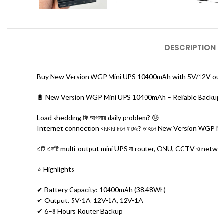
DESCRIPTION
Buy New Version WGP Mini UPS 10400mAh with 5V/12V outpu
🔋 New Version WGP Mini UPS 10400mAh – Reliable Backu
Load shedding কি আপনার daily problem? 😓
Internet connection বারবার চলে যাচ্ছে? তাহলে New Version WG
এটি একটি multi-output mini UPS যা router, ONU, CCTV ও networ
⭐ Highlights
✔ Battery Capacity: 10400mAh (38.48Wh)
✔ Output: 5V-1A, 12V-1A, 12V-1A
✔ 6–8 Hours Router Backup