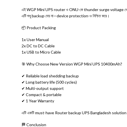
এই WGP Mini UPS router ও ONU-কে thunder surge voltage থে
এটি শুধু backup দেয় না—device protection-ও নিশ্চিত করে।
📦 Product Packing
1x User Manual
2x DC to DC Cable
1x USB to Micro Cable
🎯 Why Choose New Version WGP Mini UPS 10400mAh?
✔ Reliable load shedding backup
✔ Long battery life (500 cycles)
✔ Multi-output support
✔ Compact & portable
✔ 1 Year Warranty
এটি একটি must-have Router backup UPS Bangladesh solutio
🏁 Conclusion