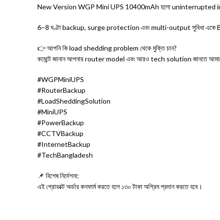
New Version WGP Mini UPS 10400mAh হলো uninterrupted int
6–8 ঘণ্টা backup, surge protection এবং multi-output সুবিধা একে 
👉 আপনি কি load shedding problem থেকে মুক্তি চান?
কমেন্টে জানান আপনার router model এবং আরও tech solution জানতে আমাদের 
#WGPMiniUPS
#RouterBackup
#LoadSheddingSolution
#MiniUPS
#PowerBackup
#CCTVBackup
#InternetBackup
#TechBangladesh
📌 বিশেষ নির্দেশনা:
এই প্রোডাক্ট অর্ডার কনফার্ম করতে হলে ১৩০ টাকা অগ্রিম প্রদান করতে হবে।