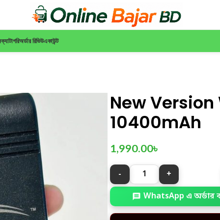
ন
ক্যাটাগরি
অর্ডার রিভিউ
একাউন্ট
New Version
10400mAh
1,990.00
৳
WhatsApp এ অর্ডার 