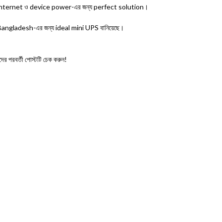
ernet ও device power-এর জন্য perfect solution।
Bangladesh-এর জন্য ideal mini UPS বানিয়েছে।
পরবর্তী পোস্টটি চেক করুন!