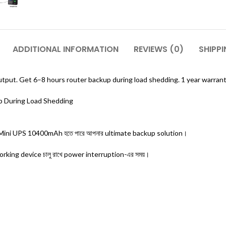
ADDITIONAL INFORMATION
REVIEWS (0)
SHIPPI
t. Get 6–8 hours router backup during load shedding. 1 year warrant
p During Load Shedding
P Mini UPS 10400mAh হতে পারে আপনার ultimate backup solution।
king device চালু রাখে power interruption-এর সময়।