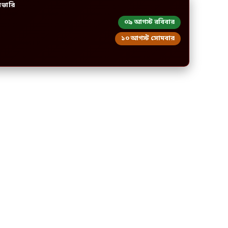
িভারি
০৯ আগস্ট রবিবার
১০ আগস্ট সোমবার