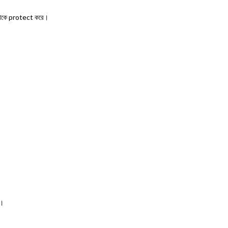
কে protect করে।
n।