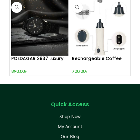
POEDAGAR 2937 Luxury
Rechargeable Coffee
Man Wrist watc
Mixer, Egg Beater & Milk
Foamer.
890.00
৳
700.00
৳
Quick Access
Shop Now
My Account
Our Blog