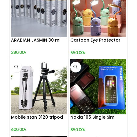
ARABIAN JASMIN 30 ml
Cartoon Eye Protector
Table Lamp
280.00
৳
550.00
৳
Mobile stan 3120 tripod
Nokia 105 Single Sim
(Refurbished)
600.00
৳
850.00
৳