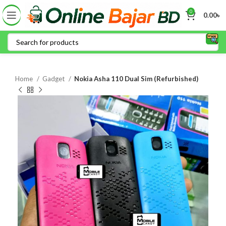
0
0.00
৳
Home
Gadget
Nokia Asha 110 Dual Sim (Refurbished)