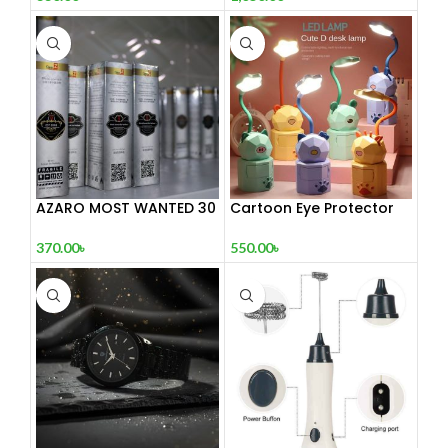
AZARO MOST WANTED 30
Cartoon Eye Protector
mL
Table Lamp
370.00
৳
550.00
৳