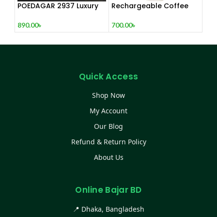
POEDAGAR 2937 Luxury
Rechargeable Coffee
Man Wrist watc
Mixer, Egg Beater & Milk
Foamer.
890.00
৳
700.00
৳
Quick Access
Shop Now
My Account
Our Blog
Refund & Return Policy
About Us
Online Bajar BD
📍 Dhaka, Bangladesh