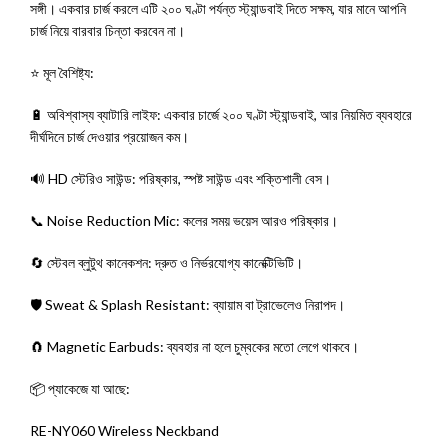
সঙ্গী। একবার চার্জ করলে এটি ২০০ ঘণ্টা পর্যন্ত স্ট্যান্ডবাই দিতে সক্ষম, যার মানে আপনি
চার্জ নিয়ে বারবার চিন্তা করবেন না।
⭐ মূল বৈশিষ্ট্য:
🔋 অবিশ্বাস্য ব্যাটারি লাইফ: একবার চার্জে ২০০ ঘণ্টা স্ট্যান্ডবাই, আর নিয়মিত ব্যবহারে
দীর্ঘদিনে চার্জ দেওয়ার প্রয়োজন কম।
🔊 HD স্টেরিও সাউন্ড: পরিষ্কার, স্পষ্ট সাউন্ড এবং শক্তিশালী বেস।
📞 Noise Reduction Mic: কলের সময় ভয়েস আরও পরিষ্কার।
🔄 স্টেবল ব্লুটুথ কানেকশন: দ্রুত ও নির্ভরযোগ্য কানেক্টিভিটি।
🛡️ Sweat & Splash Resistant: ব্যায়াম বা ট্রাভেলেও নিরাপদ।
🧲 Magnetic Earbuds: ব্যবহার না হলে চুম্বকের মতো লেগে থাকবে।
📦 প্যাকেজে যা আছে:
RE-NY060 Wireless Neckband