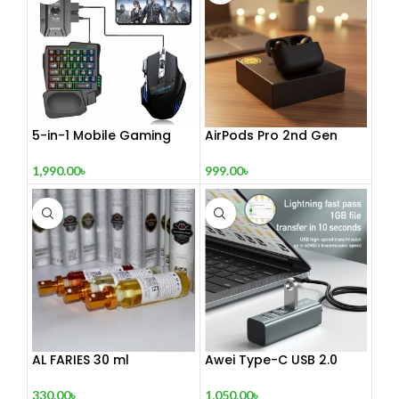
5-in-1 Mobile Gaming
AirPods Pro 2nd Gen
Combo Pack
999.00
৳
1,990.00
৳
AL FARIES 30 ml
Awei Type-C USB 2.0
Docking Station
330.00
৳
1,050.00
৳