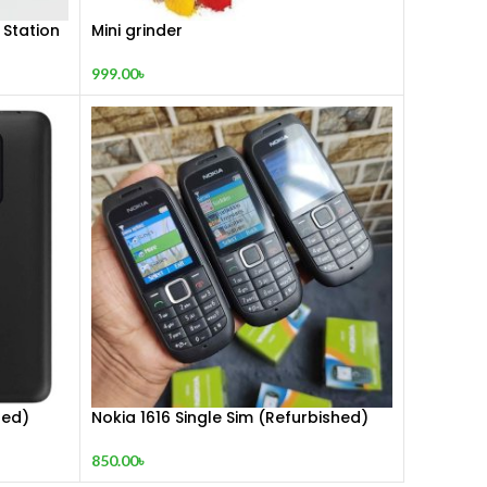
 Station
Mini grinder
999.00
৳
hed)
Nokia 1616 Single Sim (Refurbished)
850.00
৳