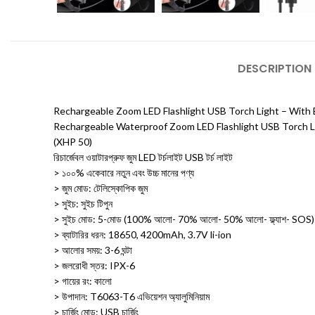
DESCRIPTION
Rechargeable Zoom LED Flashlight USB Torch Light – With 
Rechargeable Waterproof Zoom LED Flashlight USB Torch L
(XHP 50)
রিচার্জেবল ওয়াটারপ্রুফ জুম LED টর্চলাইট USB টর্চ লাইট
> ১০০% একেবারে নতুন এবং উচ্চ মানের পণ্য
> জুম মোড: টেলিস্কোপিক জুম
> সুইচ: সুইচ টিপুন
> সুইচ মোড: 5-মোড (100% আলো- 70% আলো- 50% আলো- ফ্ল্যাশ- SOS)
> ব্যাটারির ধরন: 18650, 4200mAh, 3.7V li-ion
> আলোর সময়: 3-6 ঘন্টা
> জলরোধী স্তর: IPX-6
> গায়ের রং: কালো
> উপাদান: T6063-T6 এভিয়েশন অ্যালুমিনিয়াম
> চার্জিং মোড: USB চার্জিং