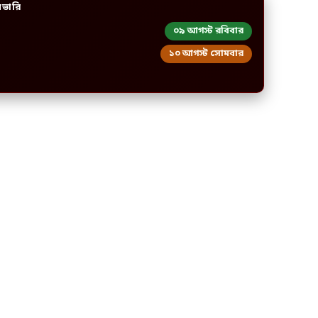
িভারি
০৯ আগস্ট রবিবার
১০ আগস্ট সোমবার