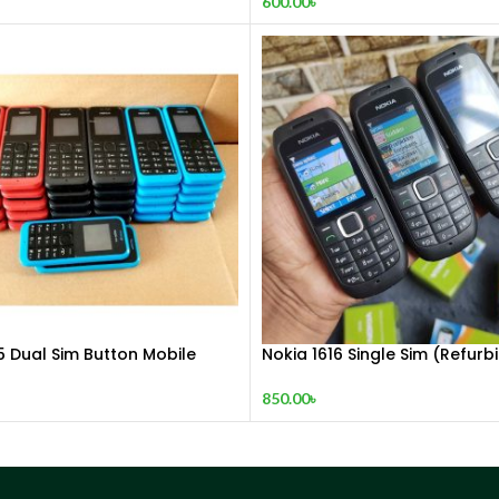
600.00
৳
5 Dual Sim Button Mobile
Nokia 1616 Single Sim (Refurb
850.00
৳