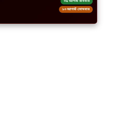
০৯ আগস্ট রবিবার
১০ আগস্ট সোমবার