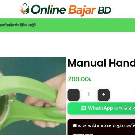
ন
ক্যাটাগরি
অর্ডার রিভিউ
একাউন্ট
Manual Hand 
700.00
৳
WhatsApp এ অর্ডার 
🚚 আজ অর্ডার করলে সম্ভাব্য ডেল