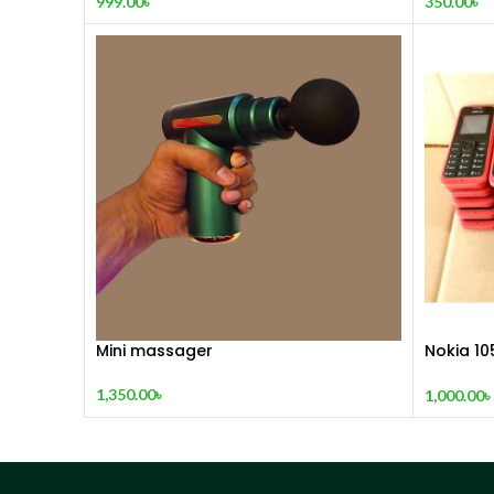
999.00
৳
350.00
৳
Mini massager
Nokia 10
(2015)
1,350.00
৳
1,000.00
৳