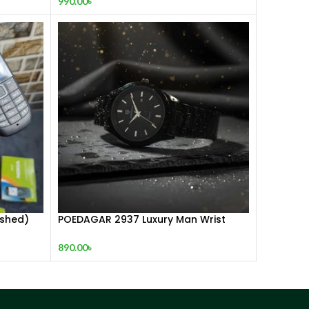
990.00
৳
ished)
POEDAGAR 2937 Luxury Man Wrist
watc
890.00
৳