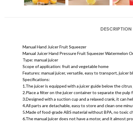
DESCRIPTION
Manual Hand Juicer Fruit Squeezer
Manual Juicer Hand Pressure Fruit Squeezer Watermelon O
Type: manual juicer
Scope of application: fruit and vegetable home
Features: manual juicer, versatile, easy to transport, juicer
Specifications:
1.The juicer is equipped with a juicer guide below the citrus 
2.Place a filter on the juicer container to separate the pulp 
3.Designed with a suction cup and a relaxed crank, it can help
4.All parts are detachable, easy to store and clean one minu
5.Made of food-grade ABS material without BPA, no toxic ch
6.The manual juicer does not have a motor, and it almost pr