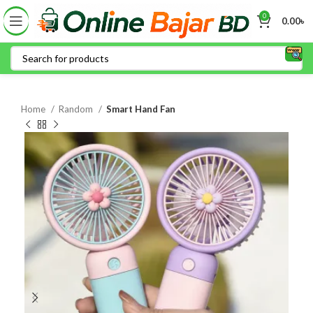
0
0.00
৳
Home
Random
Smart Hand Fan