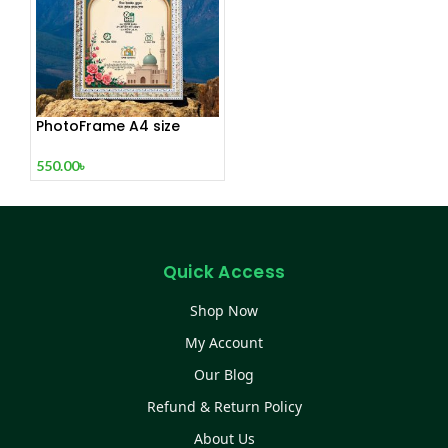
PhotoFrame A4 size
(Glass)
550.00
৳
Quick Access
Shop Now
My Account
Our Blog
Refund & Return Policy
About Us