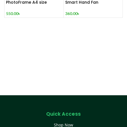
PhotoFrame A4 size
Smart Hand Fan
(Glass)
360.00
৳
550.00
৳
Quick Access
Shop Now