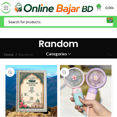
0
0.00
৳
Random
Categories
Home
Random