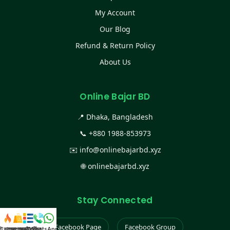
My Account
Our Blog
Refund & Return Policy
About Us
Online Bajar BD
📍 Dhaka, Bangladesh
📞
+880 1988-853973
✉️
info@onlinebajarbd.xyz
🌐
onlinebajarbd.xyz
Stay Connected
Facebook Page
Facebook Group
স্ট কালেকশন
সকল প্রডাক্ট
ক্যাটাগরি
WhatsApp করুন
কল