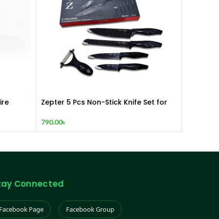
ire
Zepter 5 Pcs Non-Stick Knife Set for
Kitchen, Super Sharp high Carbon
Stainless Steel Material
790.00
৳
tay Connected
Facebook Page
Facebook Group