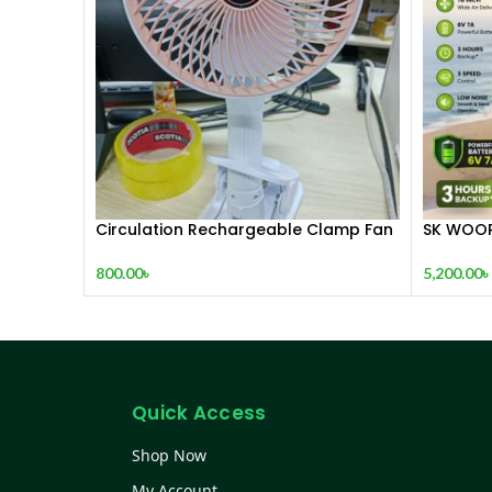
Circulation Rechargeable Clamp Fan
SK WOOR
800.00
৳
5,200.00
৳
Quick Access
Shop Now
My Account