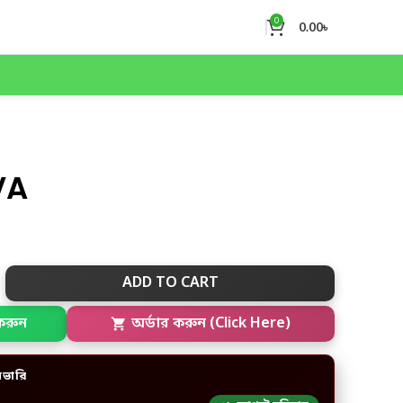
0
0.00
৳
VA
ADD TO CART
করুন
অর্ডার করুন (Click Here)
িভারি