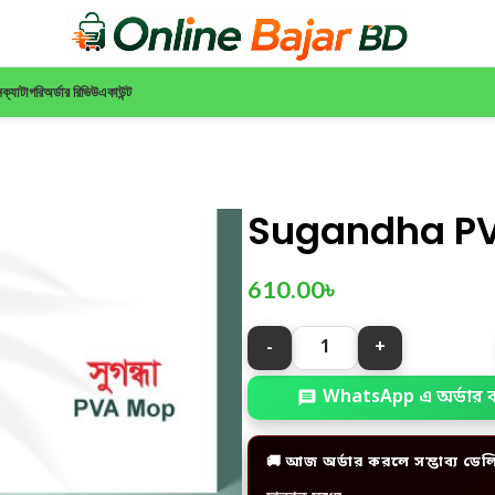
ন
ক্যাটাগরি
অর্ডার রিভিউ
একাউন্ট
Sugandha P
610.00
৳
WhatsApp এ অর্ডার 
🚚 আজ অর্ডার করলে সম্ভাব্য ডেল