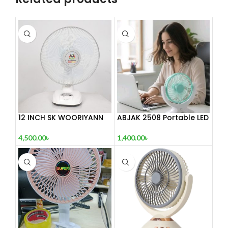
12 INCH SK WOORIYANN
ABJAK 2508 Portable LED
DESK FAN
Light with Mini Fan
4,500.00
৳
1,400.00
৳