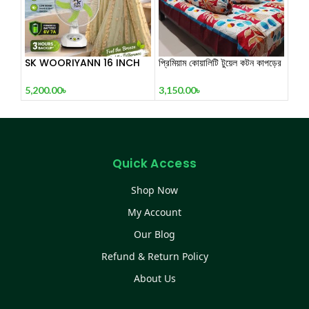
SK WOORIYANN 16 INCH
প্রিমিয়াম কোয়ালিটি টুয়েল কটন কাপড়ের
DESK FAN
৫ পিস কম্ফর্টার সেট 3
5,200.00
৳
3,150.00
৳
Quick Access
Shop Now
My Account
Our Blog
Refund & Return Policy
About Us