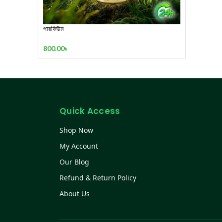
পারফিউম
800.00
৳
Quick Access
Shop Now
My Account
Our Blog
Refund & Return Policy
About Us