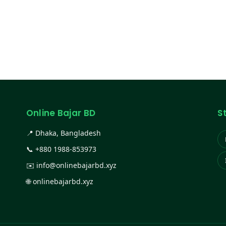
Online Bajar BD
S
📍 Dhaka, Bangladesh
📞
+880 1988-853973
✉️
info@onlinebajarbd.xyz
🌐
onlinebajarbd.xyz