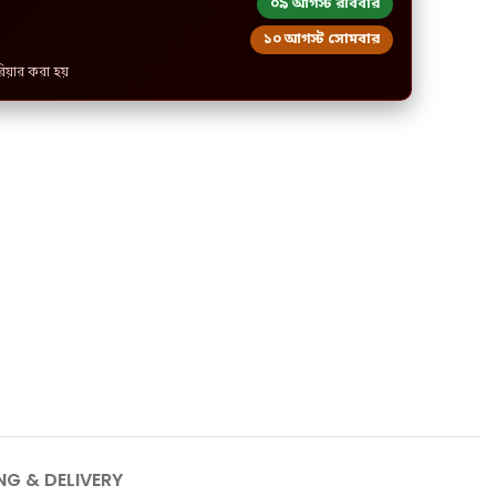
০৯ আগস্ট রবিবার
১০ আগস্ট সোমবার
রিয়ার করা হয়
NG & DELIVERY