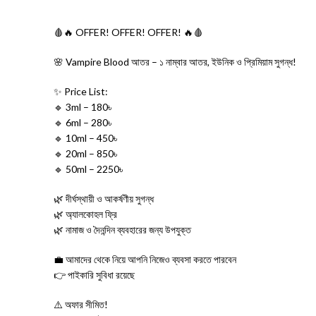
🩸🔥 OFFER! OFFER! OFFER! 🔥🩸
🌸 Vampire Blood আতর – ১ নাম্বার আতর, ইউনিক ও প্রিমিয়াম সুগন্ধ!
✨ Price List:
🔹 3ml – 180৳
🔹 6ml – 280৳
🔹 10ml – 450৳
🔹 20ml – 850৳
🔹 50ml – 2250৳
🌿 দীর্ঘস্থায়ী ও আকর্ষণীয় সুগন্ধ
🌿 অ্যালকোহল ফ্রি
🌿 নামাজ ও দৈনন্দিন ব্যবহারের জন্য উপযুক্ত
💼 আমাদের থেকে নিয়ে আপনি নিজেও ব্যবসা করতে পারবেন
👉 পাইকারি সুবিধা রয়েছে
⚠️ অফার সীমিত!