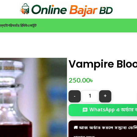
ন
ক্যাটাগরি
অর্ডার রিভিউ
একাউন্ট
Vampire Blo
250.00
৳
WhatsApp এ অর্ডার 
🚚 আজ অর্ডার করলে সম্ভাব্য ডেল