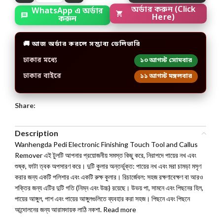
WhatsApp এ অর্ডার
অর্ডার করুন (Click
করুন
Here)
🚚 আজ অর্ডার করলে সম্ভাব্য ডেলিভারি
ঢাকার মধ্যে
১০ আগস্ট সোমবার
ঢাকার বাইরে
১১ আগস্ট মঙ্গলবার
Share:
Description
Wanhengda Pedi Electronic Finishing Touch Tool and Callus
Remover এই টুলটি আপনার প্রয়োজনীয় সমস্ত কিছু করে, নিরাপদে পায়ের নখ এবং
শুষ্ক, ফাটা ত্বক অপসারণ করে। দুটি কুলার অন্তর্ভুক্ত: পায়ের নখ এবং মরা চামড়া মসৃণ
করার জন্য একটি পলিশার এবং একটি রুক্ষ কুলার। রিচার্জেবল: সহজ রক্ষণাবেক্ষণ বা আরও
শক্তির জন্য এটির দুটি গতি (নিম্ন এবং উচ্চ) রয়েছে। উভয় পা, সামনে এবং পিছনের হিল,
পায়ের আঙ্গুল, পাশ এবং পায়ের আঙ্গুলগুলিতে ব্যবহার করা সহজ। পিছনে এবং পিছনে
আন্দোলনের জন্য আরামদায়ক লাঠি নকশা. Read more