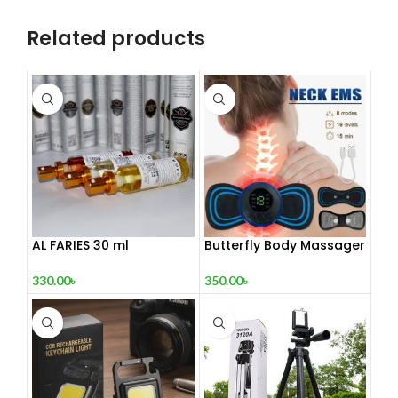
Related products
AL FARIES 30 ml
Butterfly Body Massager
– ঘরে বসে পেশী শিথিলকরণ ও
রিল্যাক্সেশন! 🦋
330.00
৳
350.00
৳