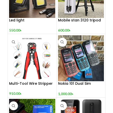
Led light
Mobile stan 3120 tripod
550.00
৳
600.00
৳
Multi-Tool Wire Stripper
Nokia 101 Dual Sim
(Refurbished)
910.00
৳
1,000.00
৳