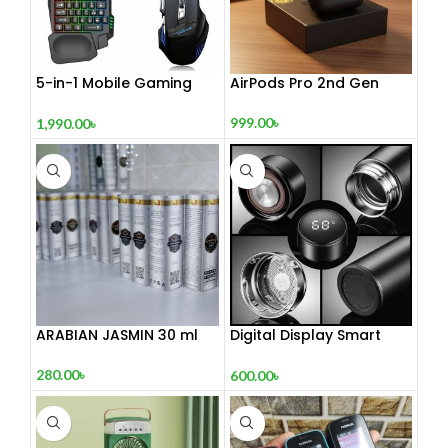
5-in-1 Mobile Gaming
AirPods Pro 2nd Gen
Combo Pack
999.00
৳
1,990.00
৳
ARABIAN JASMIN 30 ml
Digital Display Smart
Vacuum Flask
280.00
৳
600.00
৳