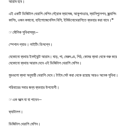
আরাম হবে।
এই একটি ডিজিটাল থেরাপি মেশিন স্ট্রোক ম্যাসেজ, আকুপাংচার, ম্যানিপুলেশন, স্ক্র্যাপিং
কাপিং, ওজন কমানো, হাইপোজেনেসিস বিপি, ইমিউনোথেরাপিতে ব্যবহার করা যাবে।❞
☞মৌলিক সুবিধাসমূহ—
স্পেশাল প্যাড। লাইটিং ডিসপ্লে।
যেকোনো ব্যথায় ইনস্ট্যান্ট আরাম। ঘাড়, পা, মেরুদণ্ড, পিঠ, কোমর ব্যথা থেকে শুরু করে
যেকোনো ব্যথায় আরাম দেবে এই ডিজিটাল থেরাপি মেশিন।
মুডগুলো ব্যথা অনুযায়ী থেরাপি দেবে। টাইম সেট করা থেকে রয়েছে আরও অনেক সুবিধা।
পরিবারের সবার জন্য ব্যবহার উপযোগী।
☞এক বক্সে যা যা পাবেন—
ক্যাটালগ।
ডিজিটাল থেরাপি মেশিন।