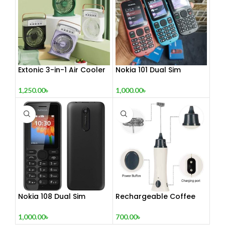
Extonic 3-in-1 Air Cooler
Nokia 101 Dual Sim
Fan
(Refurbished)
1,250.00
৳
1,000.00
৳
Nokia 108 Dual Sim
Rechargeable Coffee
(Refurbished)
Mixer, Egg Beater & Milk
Foamer.
1,000.00
৳
700.00
৳