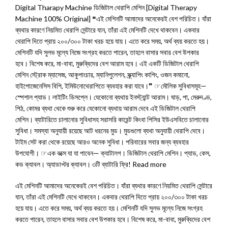
Digital Tharapy Machine ডিজিটাল থেরাপি মেশিন [Digital Therapy
Machine 100% Original] ❝এই মেশিনটি আমাদের অনেকেরই বেশ পরিচিত। যাঁরা
ব্যথার কারণে নিয়মিত থেরাপি সেন্টারে যান, তাঁরা এই মেশিনটি দেখে থাকবেন। একবার
থেরাপি দিতে প্রায় ২০০/৩০০ টাকা খরচ হয়ে যায়। এতে করে সময়, অর্থ ব্যয় করতে হয়।
মেশিনটি যদি সুলভ মূল্যে নিজে সংগ্রহ করতে পারেন, তাহলে বাসার সবার বেশ উপকার
হবে। বিশেষ করে, মা-বাবা, মুরুব্বিদের বেশ আরাম হবে। এই একটি ডিজিটাল থেরাপি
মেশিন স্ট্রোক ম্যাসেজ, আকুপাংচার, ম্যানিপুলেশন, স্ক্র্যাপিং কাপিং, ওজন কমানো,
হাইপোজেনেসিস বিপি, ইমিউনোথেরাপিতে ব্যবহার করা যাবে।❞ ☞মৌলিক সুবিধাসমূহ—
স্পেশাল প্যাড। লাইটিং ডিসপ্লে। যেকোনো ব্যথায় ইনস্ট্যান্ট আরাম। ঘাড়, পা, মেরুদণ্ড,
পিঠ, কোমর ব্যথা থেকে শুরু করে যেকোনো ব্যথায় আরাম দেবে এই ডিজিটাল থেরাপি
মেশিন। ব্যাটারিতে চালানোর সুবিধাসহ সরাসরি কারেন্ট কিংবা পিসির ইউএসবিতে চালানোর
সুবিধা। সমস্যা অনুযায়ী রয়েছে আট ধরনের মুড। মুডগুলো ব্যথা অনুযায়ী থেরাপি দেবে।
টাইম সেট করা থেকে রয়েছে আরও অনেক সুবিধা। পরিবারের সবার জন্য ব্যবহার
উপযোগী। ☞এক বক্সে যা যা পাবেন— ক্যাটালগ। ডিজিটাল থেরাপি মেশিন। প্যাড, কেস,
কড ক্যাবল। অ্যাডাপ্টর ক্যাবল। ৩টি ব্যাটারি ফ্রি! Read more
এই মেশিনটি আমাদের অনেকেরই বেশ পরিচিত। যাঁরা ব্যথার কারণে নিয়মিত থেরাপি সেন্টারে
যান, তাঁরা এই মেশিনটি দেখে থাকবেন। একবার থেরাপি দিতে প্রায় ২০০/৩০০ টাকা খরচ
হয়ে যায়। এতে করে সময়, অর্থ ব্যয় করতে হয়। মেশিনটি যদি সুলভ মূল্যে নিজে সংগ্রহ
করতে পারেন, তাহলে বাসার সবার বেশ উপকার হবে। বিশেষ করে, মা-বাবা, মুরুব্বিদের বেশ