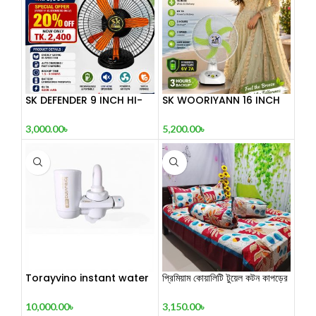
SK DEFENDER 9 INCH HI-
SK WOORIYANN 16 INCH
SPEED RECHARGEABLE FAN
DESK FAN
3,000.00
৳
5,200.00
৳
Torayvino instant water
প্রিমিয়াম কোয়ালিটি টুয়েল কটন কাপড়ের
purifire made in JAPAN
৫ পিস কম্ফর্টার সেট 3
10,000.00
৳
3,150.00
৳