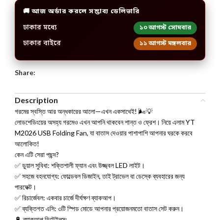
🚚 আজ অর্ডার করলে সম্ভাব্য ডেলিভারি
ঢাকার মধ্যে
১০ আগস্ট সোমবার
ঢাকার বাইরে
১১ আগস্ট মঙ্গলবার
Share:
Description
গরমের স্বস্তি আর অন্ধকারের আলো—এখন একসাথেই! 🌬️💡
​লোডশেডিংয়ের অসহ্য গরমেও এখন আপনি থাকবেন শান্ত ও ফ্রেশ। নিয়ে এলাম YT
M2026 USB Folding Fan, যা বাতাস দেওয়ার পাশাপাশি আপনার ঘরকে করবে
আলোকিত!
​কেন এটি সেরা পছন্দ?
✅ ডুয়াল সুবিধা: শক্তিশালী ফ্যান এবং উজ্জ্বল LED লাইট।
✅ সহজে বহনযোগ্য: ফোল্ডেবল ডিজাইন, তাই ট্রাভেল বা ডেস্কে ব্যবহারের জন্য
পারফেক্ট।
✅ রিচার্জেবল: একবার চার্জে দীর্ঘক্ষণ ব্যাকআপ।
✅ ব্যক্তিগত এসি: ৩টি স্পিড মোডে আপনার প্রয়োজনমতো বাতাস সেট করুন।
​🔋 ব্যাকআপ ডিটেইলস: