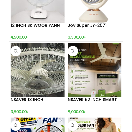
12 INCH SK WOORIYANN
Joy Super JY-2571
DESK FAN
Professional – 8000mAh
4,500.00
৳
3,300.00
৳
NSAVER 18 INCH
NSAVER 52 INCH SMART
RECHARGEABLE NET FAN
BLDC RCHARGEABLE
CEILING FAN
3,500.00
৳
9,000.00
৳