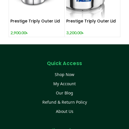
Prestige Triply Outer Lid
Prestige Triply Outer Lid
Induction Compatible
Induction Compatible
Pressure Cooker
Pressure Cooker
2,900.00
৳
3,200.00
৳
|Stainless Steel| Deep Lid
|Stainless Steel| Deep Lid
Spillage Control | Even
Spillage Control | Even
heat distribution- 5 Ltrs
heat distribution- 6 Ltrs
Quick Access
Shop Now
My Account
Our Blog
Refund & Return Policy
About Us