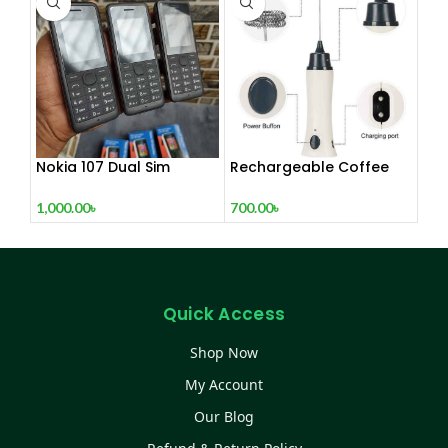
Nokia 107 Dual Sim
Rechargeable Coffee
(Refurbished)
Mixer, Egg Beater & Milk
Foamer.
1,000.00
৳
700.00
৳
Quick Access
Shop Now
My Account
Our Blog