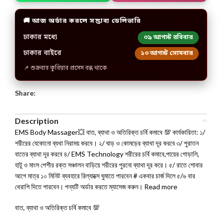
🚚 আজ অর্ডার করলে সম্ভাব্য ডেলিভারি
ঢাকার মধ্যে
০৯ আগস্ট রবিবার
ঢাকার বাইরে
১০ আগস্ট সোমবার
📌 শুক্রবার কুরিয়ার প্রসেস বন্ধ থাকে
Share:
Description
EMS Body Massager💥 বাত, ব্যাথা ও অতিরিক্ত চর্বি কমাবে 💯 কার্যকারিতা: ১/
শরীরের যেকোনো ব্যথা নিরাময় করবে। ২/ ঘাড় ও কোমড়ের ব্যাথা দূর করবে ৩/ পুরাতন
বাতের ব্যাথা দূর করবে ৪/ EMS Technology শরীরের চর্বি কমাবে,পায়ের গোড়ালি,
হাটু ও মাংস পেশীর রক্ত সঞ্চালন বাড়িয়ে শরীরের পুরনো ব্যাথা দূর করে। ৫/ রাতে শোবার
আগে মাত্র ১০ মিনিট ব্যবহারে রিল্যাক্সে ঘুমাতে পারবেন # একবার চার্জ দিলে ৫/৬ বার
থেরাপি দিতে পারবেন। পন্যটি অর্ডার করতে ম্যাসেজ করুন। Read more
বাত, ব্যাথা ও অতিরিক্ত চর্বি কমাবে 💯