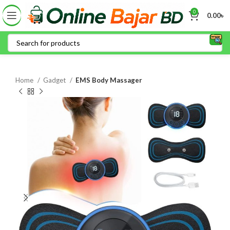
0
0.00
৳
Home
Gadget
EMS Body Massager