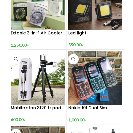
Extonic 3-in-1 Air Cooler
Led light
Fan
550.00
৳
1,250.00
৳
Mobile stan 3120 tripod
Nokia 101 Dual Sim
(Refurbished)
600.00
৳
1,000.00
৳