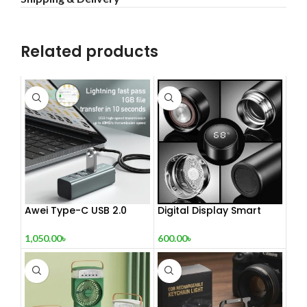
Related products
Awei Type-C USB 2.0
Digital Display Smart
Docking Station
Vacuum Flask
1,050.00
৳
600.00
৳